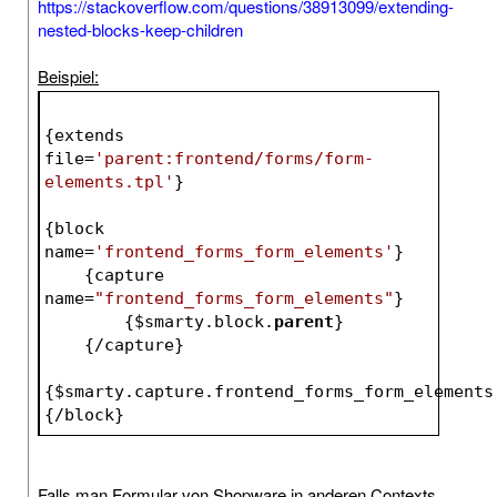
https://stackoverflow.com/questions/38913099/extending-
nested-blocks-keep-children
Beispiel:
{extends 
file=
'parent:frontend/forms/form-
elements.tpl'
}
{block 
name=
'frontend_forms_form_elements'
}
    {capture 
name=
"frontend_forms_form_elements"
}
        {
$smarty
.block.
parent
}
    {/capture}
{
$smarty
.capture.frontend_forms_form_elements
{/block}
Falls man Formular von Shopware in anderen Contexts