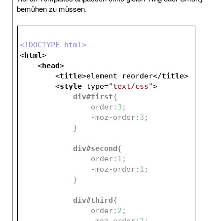
bemühen zu müssen.
<!DOCTYPE html>
<
html
>
<
head
>
<
title
>
element reorder
</
title
>
<
style
type
=
"text/css"
>
div
#first
{
order
:
3
;
-moz-order
:
3
;
            }
div
#second
{
order
:
1
;
-moz-order
:
1
;
            }
div
#third
{
order
:
2
;