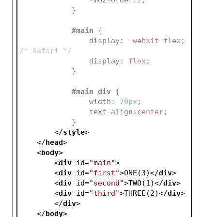
-moz-order
:
2
;
            }
#main
{               
display
:
 -webkit-flex
; 
/* Safari */
display
:
 flex
;
            }
#main
div
{
width
:
70px
;
text-align
:
center
;
            }
</
style
>
</
head
>
<
body
>
<
div
id
=
"main"
>
<
div
id
=
"first"
>
ONE(3)
</
div
>
<
div
id
=
"second"
>
TWO(1)
</
div
>
<
div
id
=
"third"
>
THREE(2)
</
div
>
</
div
>
</
body
>