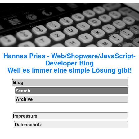
Hannes Pries - Web/Shopware/JavaScript-
Developer Blog
Weil es immer eine simple Lösung gibt!
Blog
Search
Archive
Impressum
Datenschutz