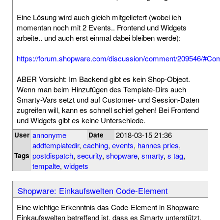
Eine Lösung wird auch gleich mitgeliefert (wobei ich
momentan noch mit 2 Events.. Frontend und Widgets
arbeite.. und auch erst einmal dabei bleiben werde):
https://forum.shopware.com/discussion/comment/209546/#C
ABER Vorsicht: Im Backend gibt es kein Shop-Object.
Wenn man beim Hinzufügen des Template-Dirs auch
Smarty-Vars setzt und auf Customer- und Session-Daten
zugreifen will, kann es schnell schief gehen! Bei Frontend
und Widgets gibt es keine Unterschiede.
annonyme
2018-03-15 21:36
User
Date
addtemplatedir
,
caching
,
events
,
hannes pries
,
postdispatch
,
security
,
shopware
,
smarty
,
s tag
,
Tags
tempalte
,
widgets
Shopware: Einkaufswelten Code-Element
Eine wichtige Erkenntnis das Code-Element in Shopware
Einkaufswelten betreffend ist, dass es Smarty unterstützt.