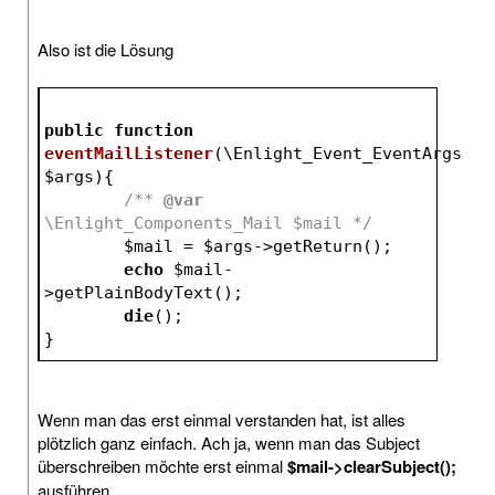
Also ist die Lösung
public
function
eventMailListener
(\Enlight_Event_EventArgs 
$args
)
{
/** 
@var
\Enlight_Components_Mail $mail */
$mail
 = 
$args
->getReturn();
echo
$mail
-
>getPlainBodyText();
die
();
}
Wenn man das erst einmal verstanden hat, ist alles
plötzlich ganz einfach. Ach ja, wenn man das Subject
überschreiben möchte erst einmal
$mail->clearSubject();
ausführen.