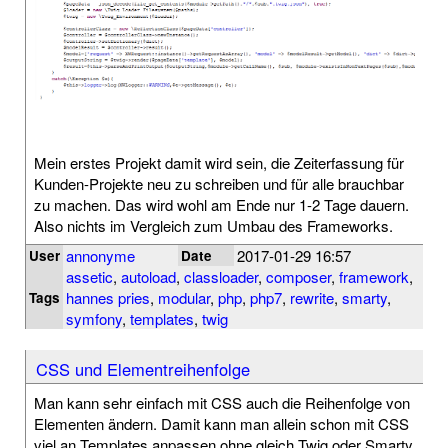
Mein erstes Projekt damit wird sein, die Zeiterfassung für
Kunden-Projekte neu zu schreiben und für alle brauchbar
zu machen. Das wird wohl am Ende nur 1-2 Tage dauern.
Also nichts im Vergleich zum Umbau des Frameworks.
annonyme
2017-01-29 16:57
User
Date
assetic
,
autoload
,
classloader
,
composer
,
framework
,
hannes pries
,
modular
,
php
,
php7
,
rewrite
,
smarty
,
Tags
symfony
,
templates
,
twig
CSS und Elementreihenfolge
Man kann sehr einfach mit CSS auch die Reihenfolge von
Elementen ändern. Damit kann man allein schon mit CSS
viel an Templates anpassen ohne gleich Twig oder Smarty