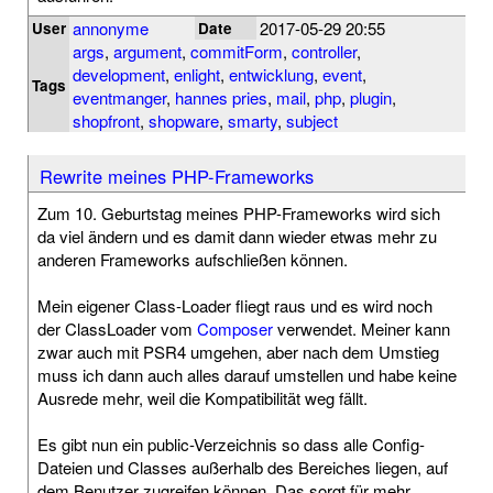
annonyme
2017-05-29 20:55
User
Date
args
,
argument
,
commitForm
,
controller
,
development
,
enlight
,
entwicklung
,
event
,
Tags
eventmanger
,
hannes pries
,
mail
,
php
,
plugin
,
shopfront
,
shopware
,
smarty
,
subject
Rewrite meines PHP-Frameworks
Zum 10. Geburtstag meines PHP-Frameworks wird sich
da viel ändern und es damit dann wieder etwas mehr zu
anderen Frameworks aufschließen können.
Mein eigener Class-Loader fliegt raus und es wird noch
der ClassLoader vom
Composer
verwendet. Meiner kann
zwar auch mit PSR4 umgehen, aber nach dem Umstieg
muss ich dann auch alles darauf umstellen und habe keine
Ausrede mehr, weil die Kompatibilität weg fällt.
Es gibt nun ein public-Verzeichnis so dass alle Config-
Dateien und Classes außerhalb des Bereiches liegen, auf
dem Benutzer zugreifen können. Das sorgt für mehr