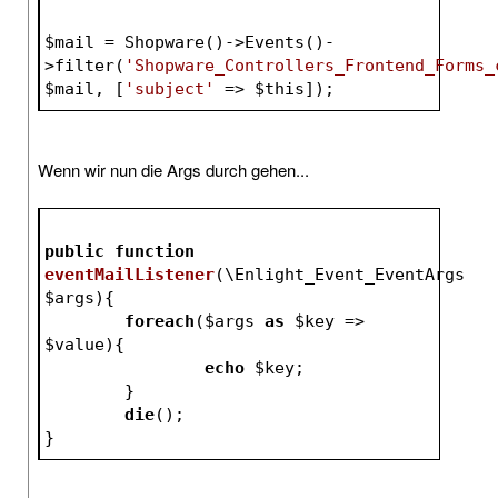
$mail
 = Shopware()->Events()-
>filter(
'Shopware_Controllers_Frontend_Forms_
$mail
, [
'subject'
 => 
$this
]);
Wenn wir nun die Args durch gehen...
public
function
eventMailListener
(\Enlight_Event_EventArgs 
$args
)
{
foreach
(
$args
as
$key
 => 
$value
){
echo
$key
;
	}
die
();
}