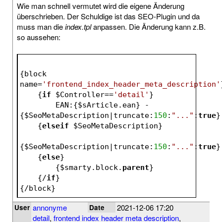
Wie man schnell vermutet wird die eigene Änderung
überschrieben. Der Schuldige ist das SEO-Plugin und da
muss man die
index.tpl
anpassen. Die Änderung kann z.B.
so aussehen:
{block 
name=
'frontend_index_header_meta_description'
    {
if
$Controller
==
'detail'
}
        EAN:{
$sArticle
.ean} - 
{
$SeoMetaDescription
|truncate:
150
:
"..."
:
true
}
    {
elseif
$SeoMetaDescription
}
{
$SeoMetaDescription
|truncate:
150
:
"..."
:
true
}
    {
else
}
        {
$smarty
.block.
parent
}
    {/
if
}
{/block}
annonyme
2021-12-06 17:20
User
Date
detail
,
frontend index header meta description
,