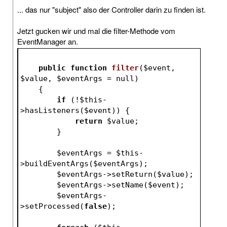
... das nur "subject" also der Controller darin zu finden ist.
Jetzt gucken wir und mal die filter-Methode vom
EventManager an.
public
function
filter
(
$event
, 
$value
, 
$eventArgs
 = null)
{
if
 (!
$this
-
>hasListeners(
$event
)) {
return
$value
;
        }
$eventArgs
 = 
$this
-
>buildEventArgs(
$eventArgs
);
$eventArgs
->setReturn(
$value
);
$eventArgs
->setName(
$event
);
$eventArgs
-
>setProcessed(
false
);