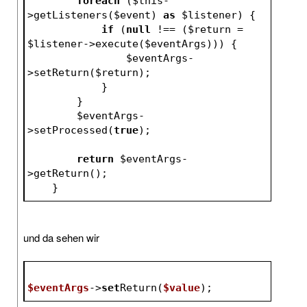
foreach
 (
$this
-
>getListeners(
$event
) 
as
$listener
) {
if
 (
null
 !== (
$return
 = 
$listener
->execute(
$eventArgs
))) {
$eventArgs
-
>setReturn(
$return
);
            }
        }
$eventArgs
-
>setProcessed(
true
);
return
$eventArgs
-
>getReturn();
    }
und da sehen wir
$eventArgs
->
set
Return(
$value
);