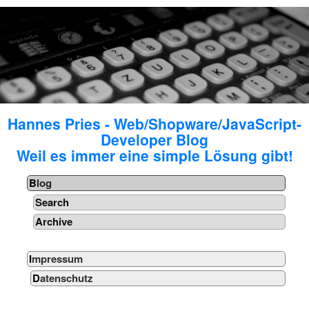
Hannes Pries - Web/Shopware/JavaScript-
Developer Blog
Weil es immer eine simple Lösung gibt!
Blog
Search
Archive
Impressum
Datenschutz