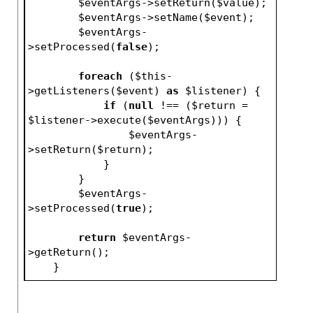
$eventArgs
->setReturn(
$value
);
$eventArgs
->setName(
$event
);
$eventArgs
-
>setProcessed(
false
);
foreach
 (
$this
-
>getListeners(
$event
) 
as
$listener
) {
if
 (
null
 !== (
$return
 = 
$listener
->execute(
$eventArgs
))) {
$eventArgs
-
>setReturn(
$return
);
            }
        }
$eventArgs
-
>setProcessed(
true
);
return
$eventArgs
-
>getReturn();
    }