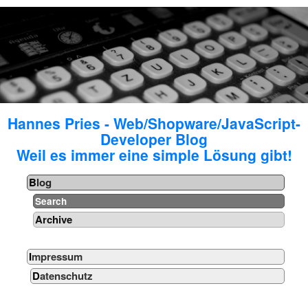
Hannes Pries - Web/Shopware/JavaScript-
Developer Blog
Weil es immer eine simple Lösung gibt!
Blog
Search
Archive
Impressum
Datenschutz