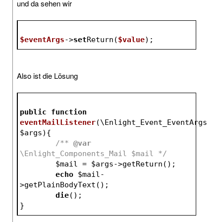
und da sehen wir
$eventArgs
->
set
Return(
$value
);
Also ist die Lösung
public
function
eventMailListener
(\Enlight_Event_EventArgs 
$args
)
{
/** 
@var
\Enlight_Components_Mail $mail */
$mail
 = 
$args
->getReturn();
echo
$mail
-
>getPlainBodyText();
die
();
}