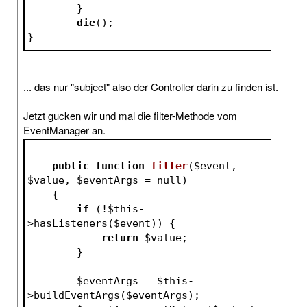
	}
die
();
}
... das nur "subject" also der Controller darin zu finden ist.
Jetzt gucken wir und mal die filter-Methode vom
EventManager an.
public
function
filter
(
$event
, 
$value
, 
$eventArgs
 = null)
{
if
 (!
$this
-
>hasListeners(
$event
)) {
return
$value
;
        }
$eventArgs
 = 
$this
-
>buildEventArgs(
$eventArgs
);