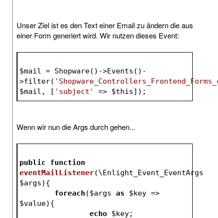
Unser Ziel ist es den Text einer Email zu ändern die aus
einer Form generiert wird. Wir nutzen dieses Event:
$mail
 = Shopware()->Events()-
>filter(
'Shopware_Controllers_Frontend_Forms_
$mail
, [
'subject'
 => 
$this
]);
Wenn wir nun die Args durch gehen...
public
function
eventMailListener
(\Enlight_Event_EventArgs 
$args
)
{
foreach
(
$args
as
$key
 => 
$value
){
echo
$key
;