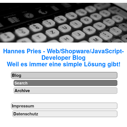
Hannes Pries - Web/Shopware/JavaScript-
Developer Blog
Weil es immer eine simple Lösung gibt!
Blog
Search
Archive
Impressum
Datenschutz