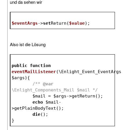
und da sehen wir
$eventArgs
->
set
Return(
$value
);
Also ist die Lösung
public
function
eventMailListener
(\Enlight_Event_EventArgs 
$args
)
{
/** 
@var
\Enlight_Components_Mail $mail */
$mail
 = 
$args
->getReturn();
echo
$mail
-
>getPlainBodyText();
die
();
}