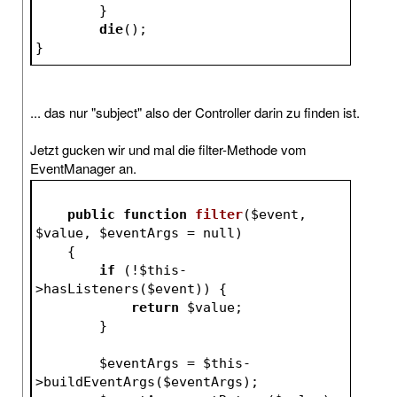
	}
die
();
}
... das nur "subject" also der Controller darin zu finden ist.
Jetzt gucken wir und mal die filter-Methode vom
EventManager an.
public
function
filter
(
$event
, 
$value
, 
$eventArgs
 = null)
{
if
 (!
$this
-
>hasListeners(
$event
)) {
return
$value
;
        }
$eventArgs
 = 
$this
-
>buildEventArgs(
$eventArgs
);