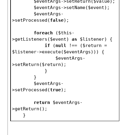
$eventArgs
->setReturn(
$value
);
$eventArgs
->setName(
$event
);
$eventArgs
-
>setProcessed(
false
);
foreach
 (
$this
-
>getListeners(
$event
) 
as
$listener
) {
if
 (
null
 !== (
$return
 = 
$listener
->execute(
$eventArgs
))) {
$eventArgs
-
>setReturn(
$return
);
            }
        }
$eventArgs
-
>setProcessed(
true
);
return
$eventArgs
-
>getReturn();
    }