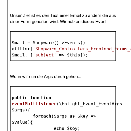
Unser Ziel ist es den Text einer Email zu ändern die aus
einer Form generiert wird. Wir nutzen dieses Event:
$mail
 = Shopware()->Events()-
>filter(
'Shopware_Controllers_Frontend_Forms_
$mail
, [
'subject'
 => 
$this
]);
Wenn wir nun die Args durch gehen...
public
function
eventMailListener
(\Enlight_Event_EventArgs 
$args
)
{
foreach
(
$args
as
$key
 => 
$value
){
echo
$key
;