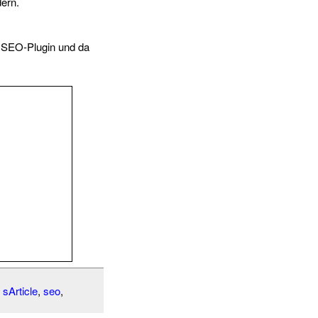
dern.
s SEO-Plugin und da
,
sArticle
,
seo
,