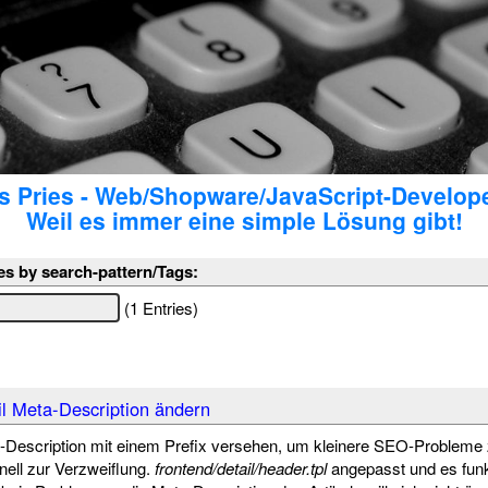
 Pries - Web/Shopware/JavaScript-Develop
Weil es immer eine simple Lösung gibt!
es by search-pattern/Tags:
(1 Entries)
l Meta-Description ändern
-Description mit einem Prefix versehen, um kleinere SEO-Probleme 
nell zur Verzweiflung.
frontend/detail/header.tpl
angepasst und es funkt