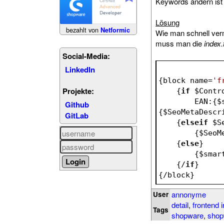
Keywords ändern ist k
Lösung
bezahlt von
Netformic
Wie man schnell verm
muss man die
index.
Social-Media:
LinkedIn
{block name=
'f
Projekte:
    {
if
$Contr
        EAN:{
$
Github
{
$SeoMetaDescr
GitLab
    {
elseif
$S
        {
$SeoM
    {
else
}
        {
$smar
    {/
if
}
{/block}
annonyme
User
detail
,
frontend 
Tags
shopware
,
shop