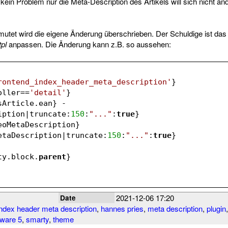
ein Problem nur die Meta-Description des Artikels will sich nicht än
utet wird die eigene Änderung überschrieben. Der Schuldige ist da
tpl
anpassen. Die Änderung kann z.B. so aussehen:
rontend_index_header_meta_description'
}
oller
==
'detail'
}
sArticle
.ean} - 
iption
|truncate:
150
:
"..."
:
true
}
eoMetaDescription
}
etaDescription
|truncate:
150
:
"..."
:
true
}
ty
.block.
parent
}
2021-12-06 17:20
Date
index header meta description
,
hannes pries
,
meta description
,
plugin
ware 5
,
smarty
,
theme