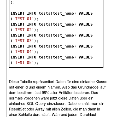
);
INSERT
INTO
 tests(test_name) 
VALUES
(
'TEST_01'
);
INSERT
INTO
 tests(test_name) 
VALUES
(
'TEST_02'
);
INSERT
INTO
 tests(test_name) 
VALUES
(
'TEST_03'
);
INSERT
INTO
 tests(test_name) 
VALUES
(
'TEST_04'
);
INSERT
INTO
 tests(test_name) 
VALUES
(
'TEST_05'
);
Diese Tabelle repräsentiert Daten für eine einfache Klasse
mit einer Id und einem Namen. Also das Grundmodel auf
dem bestimmt fast 98% aller Entitäten basieren. Das
normale vorgehen wäre jetzt diese Daten über ein
einfaches SQL Query einzulesen. Dabei enthält man ein
ResultSet oder Array mit allen Zeilen, die man dann in
einer Schleife durchläuft. Während jedem Durchlauf