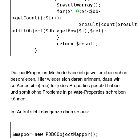
$result
=
array
();
for
(
$i
=
0
;
$i
<
$db
-
>getCount();
$i
++){
$result
[count(
$result
>fillObject(
$db
->getRow(
$i
),
$ref
);
		}
return
$result
;		 
	}
Die loadProperties-Methode habe ich ja weiter oben schon
beschrieben. Hier wieder sich daran erinnern, dass wir
setAccessible(true) für jedes Properties gesetzt haben
und somit ohne Probleme in
private
-Properties schreiben
können.
Im Aufruf sieht das ganze dann so aus:
$mapper
=
new
 PDBCObjectMapper();