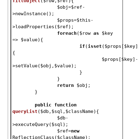
fillObject
(
$row
,
$ref
)
{
$obj
=
$ref
-
>newInstance();
$props
=
$this
-
>loadProperties(
$ref
);
foreach
(
$row
as
$key
=> 
$value
){
if
(
isset
(
$props
[
$key
]
{
$props
[
$key
]-
>setValue(
$obj
,
$value
);
			}
		}
return
$obj
;
	}
public
function
queryList
(
$db
,
$sql
,
$className
)
{
$db
-
>executeQuery(
$sql
);
$ref
=
new
ReflectionClass(
$className
);