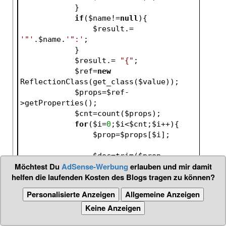
            }
if
(
$name
!=
null
){
$result
.= 
'"'
.
$name
.
'":'
;
            }
$result
.= 
"{"
;
$ref
=
new
ReflectionClass(get_class(
$value
));
$props
=
$ref
-
>getProperties();
$cnt
=count(
$props
);
for
(
$i
=
0
;
$i
<
$cnt
;
$i
++){
$prop
=
$props
[
$i
];
$doc
=trim(
$prop
-
Möchtest Du
AdSense-Werbung
erlauben und mir damit
>getDocComment());
helfen die laufenden Kosten des Blogs tragen zu können?
if
(!preg_match(
"/@json_transient/i"
,
$doc
))
Personalisierte Anzeigen
Allgemeine Anzeigen
{
Keine Anzeigen
$prop
-
>setAccessible(
true
);