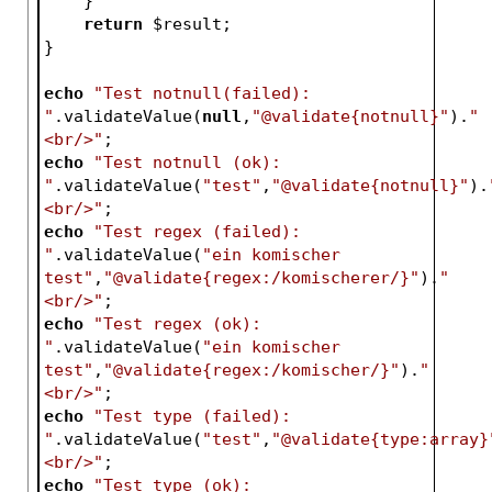
    }
return
$result
;
}
echo
"Test notnull(failed): 
"
.validateValue(
null
,
"@validate{notnull}"
).
"
<br/>"
;
echo
"Test notnull (ok): 
"
.validateValue(
"test"
,
"@validate{notnull}"
).
<br/>"
;
echo
"Test regex (failed): 
"
.validateValue(
"ein komischer 
test"
,
"@validate{regex:/komischerer/}"
).
"
<br/>"
;
echo
"Test regex (ok): 
"
.validateValue(
"ein komischer 
test"
,
"@validate{regex:/komischer/}"
).
"
<br/>"
;
echo
"Test type (failed): 
"
.validateValue(
"test"
,
"@validate{type:array}
<br/>"
;
echo
"Test type (ok): 