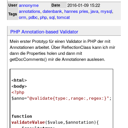
annonyme
2016-01-09 15:22
User
Date
annotations
,
datenbank
,
hannes pries
,
java
,
mysql
,
Tags
orm
,
pdbc
,
php
,
sql
,
tomcat
PHP Annotation-based Validator
Mein erster Prototyp für einen Validator in PHP der mit
Annotationen arbeitet. Über ReflectionClass kann ich mir
dann die Properties holen und dann mit
getDocComments() mir die Annotationen auslesen.
<
html
>
<
body
>
<?php
$anno
=
"@validate{type:,range:,regex:}"
;
function
validateValue
(
$value
,
$annotation
)
{