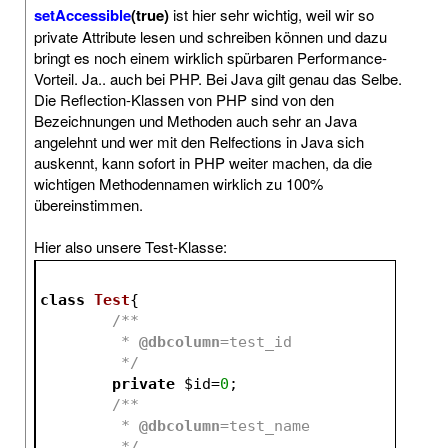
setAccessible
(true)
ist hier sehr wichtig, weil wir so
private Attribute lesen und schreiben können und dazu
bringt es noch einem wirklich spürbaren Performance-
Vorteil. Ja.. auch bei PHP. Bei Java gilt genau das Selbe.
Die Reflection-Klassen von PHP sind von den
Bezeichnungen und Methoden auch sehr an Java
angelehnt und wer mit den Relfections in Java sich
auskennt, kann sofort in PHP weiter machen, da die
wichtigen Methodennamen wirklich zu 100%
übereinstimmen.
Hier also unsere Test-Klasse:
class
Test
{
/**
	 * 
@dbcolumn
=test_id
	 */
private
$id
=
0
;
/**
	 * 
@dbcolumn
=test_name
	 */