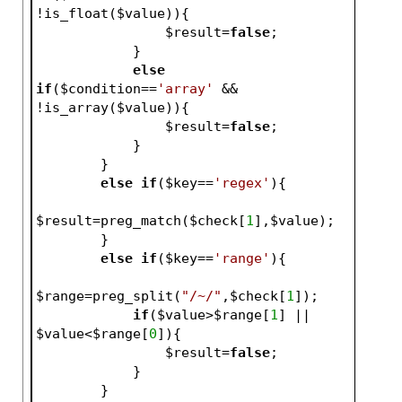
!is_float(
$value
)){
$result
=
false
;
            }
else
if
(
$condition
==
'array'
 && 
!is_array(
$value
)){
$result
=
false
;
            }
        }
else
if
(
$key
==
'regex'
){
$result
=preg_match(
$check
[
1
],
$value
);
        }
else
if
(
$key
==
'range'
){
$range
=preg_split(
"/~/"
,
$check
[
1
]);
if
(
$value
>
$range
[
1
] || 
$value
<
$range
[
0
]){
$result
=
false
;   
            }   
        }