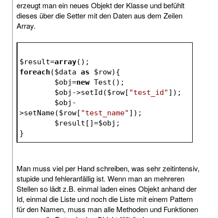
erzeugt man ein neues Objekt der Klasse und befühlt
dieses über die Setter mit den Daten aus dem Zeilen
Array.
$result
=
array
();
foreach
(
$data
as
$row
){
$obj
=
new
 Test();
$obj
->setId(
$row
[
"test_id"
]);
$obj
-
>setName(
$row
[
"test_name"
]);
$result
[]=
$obj
;
}
Man muss viel per Hand schreiben, was sehr zeitintensiv,
stupide und fehleranfällig ist. Wenn man an mehreren
Stellen so lädt z.B. einmal laden eines Objekt anhand der
Id, einmal die Liste und noch die Liste mit einem Pattern
für den Namen, muss man alle Methoden und Funktionen