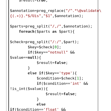
$result
=
true
;
$annotation
=preg_replace(
"/^.*\@validate\
{(.+)}.*$/Uis"
,
"$1"
,
$annotation
);
$parts
=preg_split(
"/,/"
,
$annotation
);
foreach
(
$parts
as
$part
){
$check
=preg_split(
"/:/"
,
$part
);
$key
=
$check
[
0
];
if
(
$key
==
"notnull"
 && 
$value
==
null
){
$result
=
false
;
        }
else
if
(
$key
==
'type'
){
$condition
=
$check
[
1
];
if
(
$condition
==
'int'
 && 
!is_int(
$value
)){
$result
=
false
;
            }
else
if
(
$condition
==
'float'
 && 