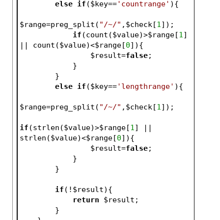
else
if
(
$key
==
'countrange'
){
$range
=preg_split(
"/~/"
,
$check
[
1
]);
if
(count(
$value
)>
$range
[
1
] 
|| count(
$value
)<
$range
[
0
]){
$result
=
false
;   
            }   
        }
else
if
(
$key
==
'lengthrange'
){
$range
=preg_split(
"/~/"
,
$check
[
1
]);
if
(strlen(
$value
)>
$range
[
1
] || 
strlen(
$value
)<
$range
[
0
]){
$result
=
false
;   
            }   
        }
if
(!
$result
){
return
$result
;
        }