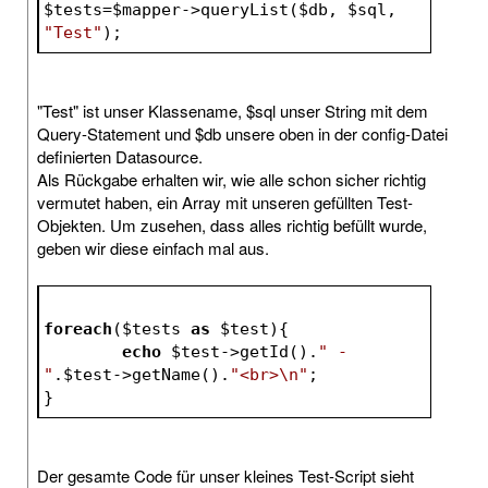
$tests
=
$mapper
->queryList(
$db
, 
$sql
, 
"Test"
);
"Test" ist unser Klassename, $sql unser String mit dem
Query-Statement und $db unsere oben in der config-Datei
definierten Datasource.
Als Rückgabe erhalten wir, wie alle schon sicher richtig
vermutet haben, ein Array mit unseren gefüllten Test-
Objekten. Um zusehen, dass alles richtig befüllt wurde,
geben wir diese einfach mal aus.
foreach
(
$tests
as
$test
){
echo
$test
->getId().
" - 
"
.
$test
->getName().
"<br>\n"
;
}
Der gesamte Code für unser kleines Test-Script sieht