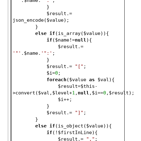
'"'
.
$name
.
'":'
;
            }
$result
.= 
json_encode(
$value
);
        }
else
if
(is_array(
$value
)){
if
(
$name
!=
null
){
$result
.= 
'"'
.
$name
.
'":'
;
            }
$result
.= 
"["
;
$i
=
0
;
foreach
(
$value
as
$val
){
$result
=
$this
-
>convert(
$val
,
$level
+
1
,
null
,
$i
==
0
,
$result
);
$i
++;
            }
$result
.= 
"]"
;
        }
else
if
(is_object(
$value
)){
if
(!
$firstInLine
){
$result
.= 
","
;