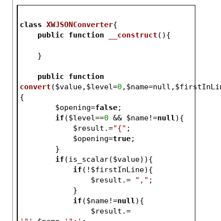
class
XWJSONConverter
{
public
function
__construct
()
{
    }
public
function
convert
(
$value
,
$level
=
0
,
$name
=null,
$firstInLi
{
$opening
=
false
;
if
(
$level
==
0
 && 
$name
!=
null
){
$result
.=
"{"
;
$opening
=
true
;
        }
if
(is_scalar(
$value
)){
if
(!
$firstInLine
){
$result
.= 
","
;
            }
if
(
$name
!=
null
){
$result
.= 