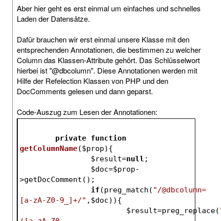
Aber hier geht es erst einmal um einfaches und schnelles
Laden der Datensätze.
Dafür brauchen wir erst einmal unsere Klasse mit den
entsprechenden Annotationen, die bestimmen zu welcher
Column das Klassen-Attribute gehört. Das Schlüsselwort
hierbei ist "@dbcolumn". Diese Annotationen werden mit
Hilfe der Refelection Klassen von PHP und den
DocComments gelesen und dann geparst.
Code-Auszug zum Lesen der Annotationen:
private
function
getColumnName
(
$prop
)
{
$result
=
null
;
$doc
=
$prop
-
>getDocComment();
if
(preg_match(
"/@dbcolumn=
[a-zA-Z0-9_]+/"
,
$doc
)){
$result
=preg_replace(
([a-zA-Z0-