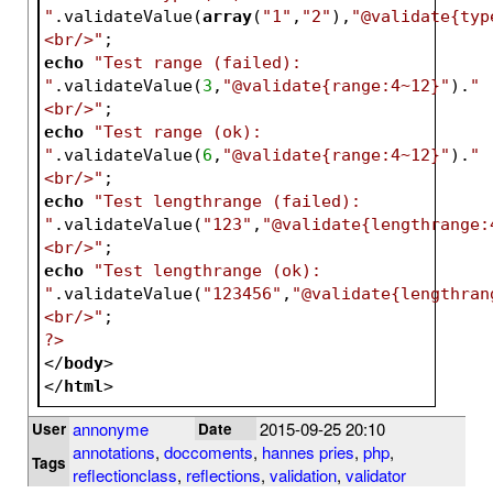
"
.validateValue(
array
(
"1"
,
"2"
),
"@validate{typ
<br/>"
;
echo
"Test range (failed): 
"
.validateValue(
3
,
"@validate{range:4~12}"
).
"
<br/>"
;
echo
"Test range (ok): 
"
.validateValue(
6
,
"@validate{range:4~12}"
).
"
<br/>"
;
echo
"Test lengthrange (failed): 
"
.validateValue(
"123"
,
"@validate{lengthrange:
<br/>"
;
echo
"Test lengthrange (ok): 
"
.validateValue(
"123456"
,
"@validate{lengthran
<br/>"
;
?>
</
body
>
</
html
>
annonyme
2015-09-25 20:10
User
Date
annotations
,
doccoments
,
hannes pries
,
php
,
Tags
reflectionclass
,
reflections
,
validation
,
validator