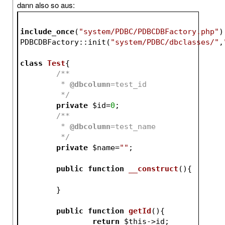
dann also so aus:
include_once
(
"system/PDBC/PDBCDBFactory.php"
)
PDBCDBFactory::init(
"system/PDBC/dbclasses/"
,
class
Test
{
/**
	 * 
@dbcolumn
=test_id
	 */
private
$id
=
0
;
/**
	 * 
@dbcolumn
=test_name
	 */
private
$name
=
""
;
public
function
__construct
()
{
	}
public
function
getId
()
{
return
$this
->id;