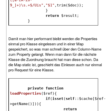
9_]+)\s.+$/Uis"
,
"$1"
,trim(
$doc
));
		}
return
$result
;
	}
Damit man hier performant bleibt werden die Properties
einmal pro Klasse eingelesen und in einer Map
gespeichert, so was man schnell über den Column-Name
zum Property gelangt. Wenn man dann für die nächste
Klasse die Zuordnung braucht hat man diese schon. Da
die Map static ist, geschieht das Einlesen auch nur einmal
pro Request für eine Klasse.
private
function
loadProperties
(
$ref
)
{
if
(
isset
(
self
::
$cache
[
$ref
-
>getName()])){
return