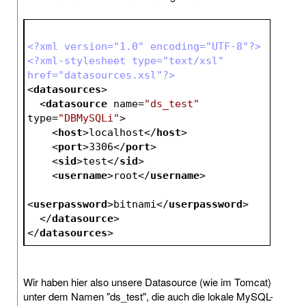
<?xml version="1.0" encoding="UTF-8"?>
<?xml-stylesheet type="text/xsl" 
href="datasources.xsl"?>
<
datasources
>
<
datasource
name
=
"ds_test"
type
=
"DBMySQLi"
>
<
host
>
localhost
</
host
>
<
port
>
3306
</
port
>
<
sid
>
test
</
sid
>
<
username
>
root
</
username
>
<
userpassword
>
bitnami
</
userpassword
>
</
datasource
>
</
datasources
>
Wir haben hier also unsere Datasource (wie im Tomcat)
unter dem Namen "ds_test", die auch die lokale MySQL-