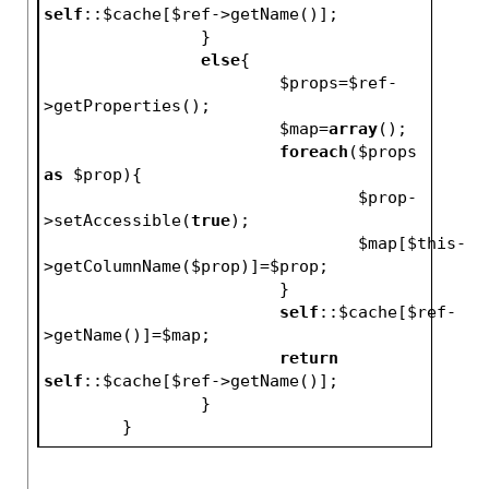
self
::
$cache
[
$ref
->getName()];
		}
else
{
$props
=
$ref
-
>getProperties();
$map
=
array
();
foreach
(
$props
as
$prop
){
$prop
-
>setAccessible(
true
);
$map
[
$this
-
>getColumnName(
$prop
)]=
$prop
;
			}
self
::
$cache
[
$ref
-
>getName()]=
$map
;
return
self
::
$cache
[
$ref
->getName()];
		}
	}