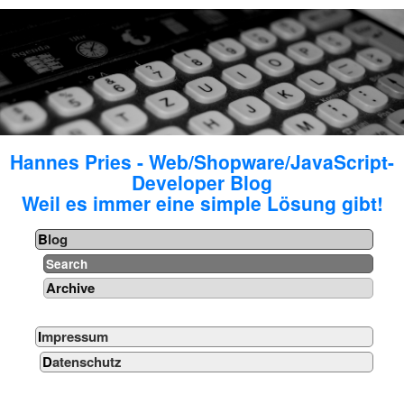
Hannes Pries - Web/Shopware/JavaScript-
Developer Blog
Weil es immer eine simple Lösung gibt!
Blog
Search
Archive
Impressum
Datenschutz