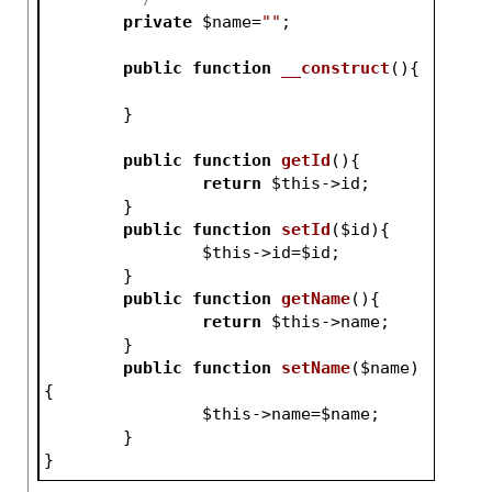
private
$name
=
""
;
public
function
__construct
()
{
	}
public
function
getId
()
{
return
$this
->id;
	}		
public
function
setId
(
$id
)
{
$this
->id=
$id
;
	}		
public
function
getName
()
{
return
$this
->name;
	}		
public
function
setName
(
$name
)
{
$this
->name=
$name
;
	}
}