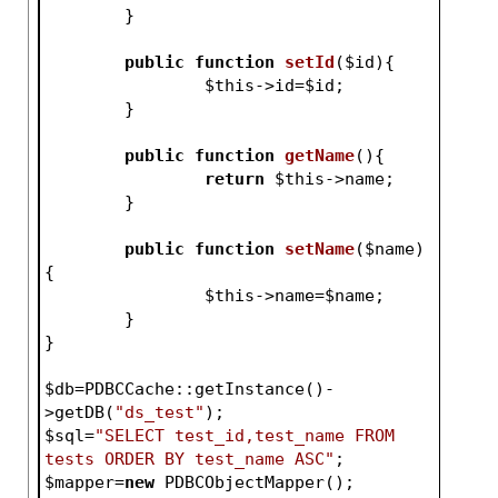
	}
public
function
setId
(
$id
)
{
$this
->id=
$id
;
	}
public
function
getName
()
{
return
$this
->name;
	}
public
function
setName
(
$name
)
{
$this
->name=
$name
;
	}
}
$db
=PDBCCache::getInstance()-
>getDB(
"ds_test"
);
$sql
=
"SELECT test_id,test_name FROM 
tests ORDER BY test_name ASC"
;
$mapper
=
new
 PDBCObjectMapper();