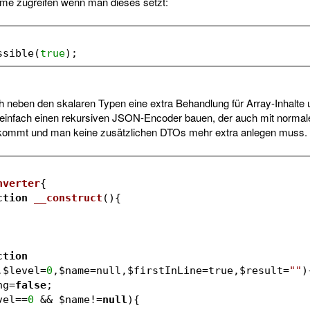
eme zugreifen wenn man dieses setzt:
ssible(
true
);
neben den skalaren Typen eine extra Behandlung für Array-Inhalte u
einfach einen rekursiven JSON-Encoder bauen, der auch mit normal
 kommt und man keine zusätzlichen DTOs mehr extra anlegen muss.
nverter
{
ction
__construct
()
{
ction
,
$level
=
0
,
$name
=null,
$firstInLine
=true,
$result
=
""
)
ng
=
false
;
vel
==
0
 && 
$name
!=
null
){