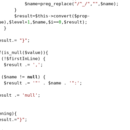
$name
=preg_replace(
"/^_/"
,
""
,
$name
);
                    }
$result
=
$this
->convert(
$prop
-
ue
),
$level
+
1
,
$name
,
$i
==
0
,
$result
);
                }
esult
.= 
"}"
;
f
(is_null(
$value
)){
 (!
$firstInLine
) {
$result
 .= 
','
;
 (
$name
 != 
null
) {
$result
 .= 
'"'
 . 
$name
 . 
'":'
;
esult
 .= 
'null'
;
ening
){
esult
.=
"}"
;