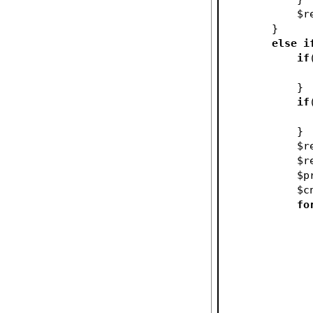
$r
        }
else
i
if
            }
if
            }
$r
$r
$p
$c
fo