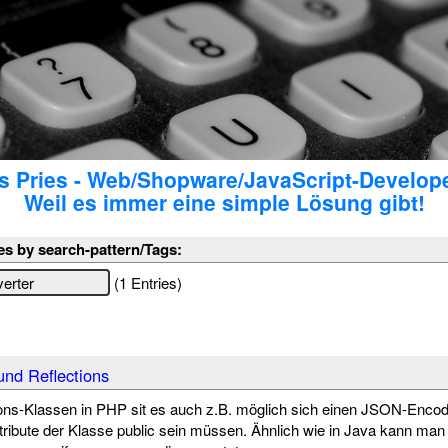
 Pries - Web/Shopware/JavaScript-Develop
Weil es immer eine simple Lösung gibt!
es by search-pattern/Tags:
(1 Entries)
nd Reflections
tions-Klassen in PHP sit es auch z.B. möglich sich einen JSON-Encod
ttribute der Klasse public sein müssen. Ähnlich wie in Java kann man 