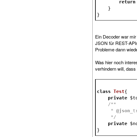
return
    }
}
Ein Decoder war mir 
JSON für REST-APIs g
Probleme dann wieder
Was hier noch intere
verhindern will, das
class
Test
{
private
$t
/**
     * 
@json
_t
     */
private
$n
}