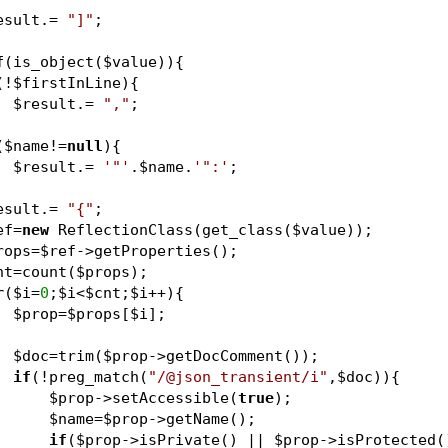
esult
.= 
"]"
;
f
(is_object(
$value
)){
(!
$firstInLine
){
$result
.= 
","
;
(
$name
!=
null
){
$result
.= 
'"'
.
$name
.
'":'
;
esult
.= 
"{"
;
ef
=
new
 ReflectionClass(get_class(
$value
));
rops
=
$ref
->getProperties();
nt
=count(
$props
);
r
(
$i
=
0
;
$i
<
$cnt
;
$i
++){
$prop
=
$props
[
$i
];
$doc
=trim(
$prop
->getDocComment());
if
(!preg_match(
"/@json_transient/i"
,
$doc
)){
$prop
->setAccessible(
true
);
$name
=
$prop
->getName();
if
(
$prop
->isPrivate() || 
$prop
->isProtected(