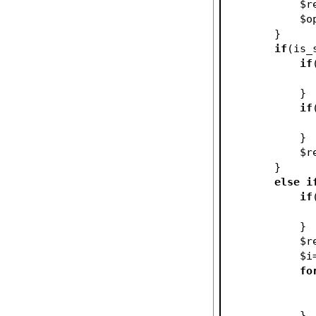
$r
$o
        }
if
(is_
if
            }
if
            }
$r
        }
else
i
if
            }
$r
$i
fo
            }