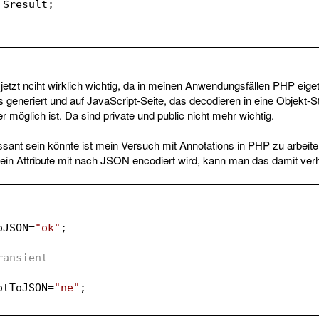
$result
;
jetzt nciht wirklich wichtig, da in meinen Anwendungsfällen PHP eige
eneriert und auf JavaScript-Seite, das decodieren in eine Objekt-S
 möglich ist. Da sind private und public nicht mehr wichtig.
ssant sein könnte ist mein Versuch mit Annotations in PHP zu arbei
s ein Attribute mit nach JSON encodiert wird, kann man das damit ver
oJSON
=
"ok"
;
ransient
otToJSON
=
"ne"
;