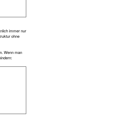
tnlich immer nur
truktur ohne
ten. Wenn man
hindern: