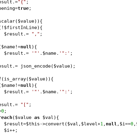
esult
.=
"{"
;
pening
=
true
;
scalar(
$value
)){
(!
$firstInLine
){
$result
.= 
","
;
(
$name
!=
null
){
$result
.= 
'"'
.
$name
.
'":'
;
esult
.= json_encode(
$value
);
f
(is_array(
$value
)){
(
$name
!=
null
){
$result
.= 
'"'
.
$name
.
'":'
;
esult
.= 
"["
;
=
0
;
reach
(
$value
as
$val
){
$result
=
$this
->convert(
$val
,
$level
+
1
,
null
,
$i
==
0
,
$i
++;