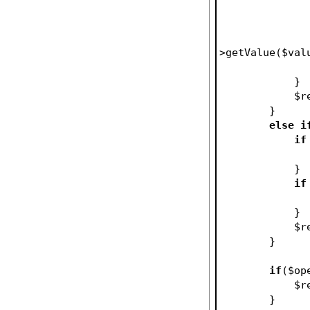
>getValue(
$val
            }
$r
        }
else
i
if
            }
if
            }
$r
        }
if
(
$op
$r
        }