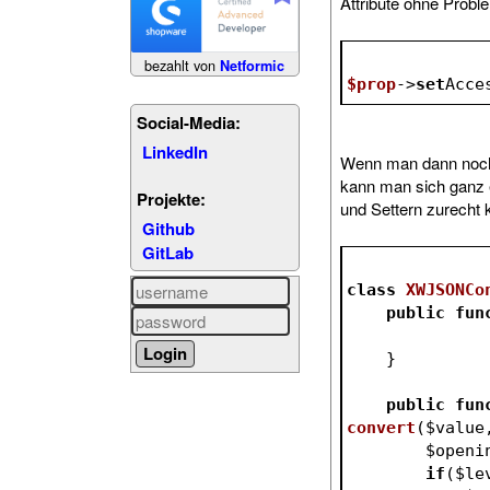
Attribute ohne Probl
bezahlt von
Netformic
$prop
->
set
Acce
Social-Media:
LinkedIn
Wenn man dann noch 
kann man sich ganz 
Projekte:
und Settern zurecht
Github
GitLab
class
XWJSONCo
public
fun
    }
public
fun
convert
(
$value
$openi
if
(
$le