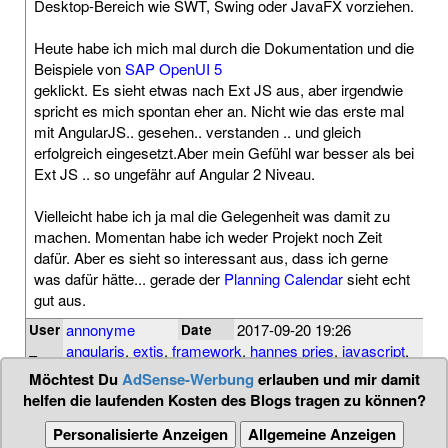
Desktop-Bereich wie SWT, Swing oder JavaFX vorziehen.
Heute habe ich mich mal durch die Dokumentation und die
Beispiele von
SAP OpenUI 5
geklickt. Es sieht etwas nach Ext JS aus, aber irgendwie
spricht es mich spontan eher an. Nicht wie das erste mal
mit AngularJS.. gesehen.. verstanden .. und gleich
erfolgreich eingesetzt.Aber mein Gefühl war besser als bei
Ext JS .. so ungefähr auf Angular 2 Niveau.
Vielleicht habe ich ja mal die Gelegenheit was damit zu
machen. Momentan habe ich weder Projekt noch Zeit
dafür. Aber es sieht so interessant aus, dass ich gerne
was dafür hätte... gerade der
Planning Calendar
sieht echt
gut aus.
annonyme
2017-09-20 19:26
User
Date
angularjs
,
extjs
,
framework
,
hannes pries
,
javascript
,
Tags
knockout
,
openui5
,
sap
,
ui
Möchtest Du
AdSense-Werbung
erlauben und mir damit
helfen die laufenden Kosten des Blogs tragen zu können?
Personalisierte Anzeigen
Allgemeine Anzeigen