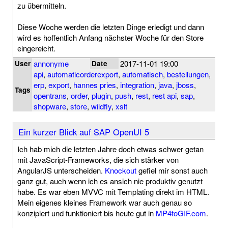
zu übermitteln.
Diese Woche werden die letzten Dinge erledigt und dann
wird es hoffentlich Anfang nächster Woche für den Store
eingereicht.
annonyme
2017-11-01 19:00
User
Date
api
,
automaticorderexport
,
automatisch
,
bestellungen
,
erp
,
export
,
hannes pries
,
integration
,
java
,
jboss
,
Tags
opentrans
,
order
,
plugin
,
push
,
rest
,
rest api
,
sap
,
shopware
,
store
,
wildfly
,
xslt
Ein kurzer Blick auf SAP OpenUI 5
Ich hab mich die letzten Jahre doch etwas schwer getan
mit JavaScript-Frameworks, die sich stärker von
AngularJS unterscheiden.
Knockout
gefiel mir sonst auch
ganz gut, auch wenn ich es ansich nie produktiv genutzt
habe. Es war eben MVVC mit Templating direkt im HTML.
Mein eigenes kleines Framework war auch genau so
konzipiert und funktioniert bis heute gut in
MP4toGIF.com
.