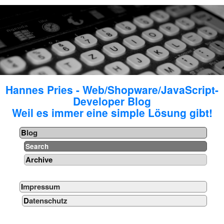
Hannes Pries - Web/Shopware/JavaScript-
Developer Blog
Weil es immer eine simple Lösung gibt!
Blog
Search
Archive
Impressum
Datenschutz