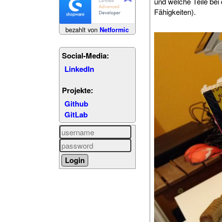
und welche Teile bei
Fähigkeiten).
bezahlt von
Netformic
Social-Media:
LinkedIn
Projekte:
Github
GitLab