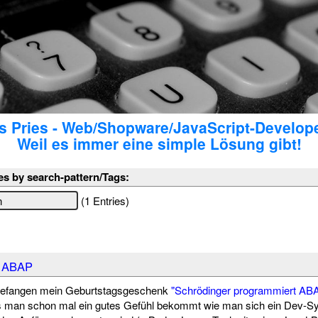
 Pries - Web/Shopware/JavaScript-Develop
Weil es immer eine simple Lösung gibt!
es by search-pattern/Tags:
(1 Entries)
: ABAP
ngefangen mein Geburtstagsgeschenk
"Schrödinger programmiert AB
s man schon mal ein gutes Gefühl bekommt wie man sich ein Dev-Sy