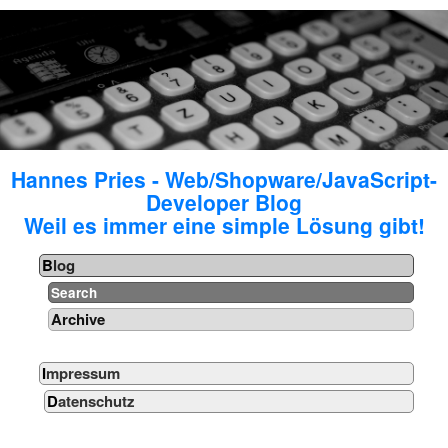
Hannes Pries - Web/Shopware/JavaScript-
Developer Blog
Weil es immer eine simple Lösung gibt!
Blog
Search
Archive
Impressum
Datenschutz