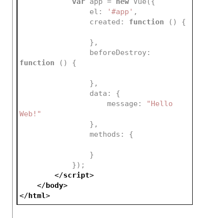
var
 app = 
new
 Vue({
                el: 
'#app'
,
                created: 
function
 (
) 
{
                },
                beforeDestroy: 
function
 (
) 
{
                },    
                data: {
                    message: 
"Hello 
Web!"
                },
                methods: {
                }    
            });    
</
script
>
</
body
>
</
html
>