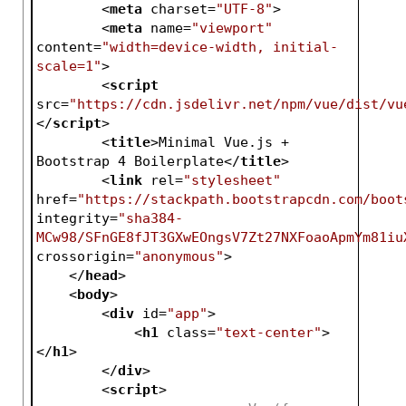
<
meta
charset
=
"UTF-8"
>
<
meta
name
=
"viewport"
content
=
"width=device-width, initial-
scale=1"
>
<
script
src
=
"https://cdn.jsdelivr.net/npm/vue/dist/vu
</
script
>
<
title
>
Minimal Vue.js + 
Bootstrap 4 Boilerplate
</
title
>
<
link
rel
=
"stylesheet"
href
=
"https://stackpath.bootstrapcdn.com/boot
integrity
=
"sha384-
MCw98/SFnGE8fJT3GXwEOngsV7Zt27NXFoaoApmYm81iu
crossorigin
=
"anonymous"
>
</
head
>
<
body
>
<
div
id
=
"app"
>
<
h1
class
=
"text-center"
>
</
h1
>
</
div
>
<
script
>