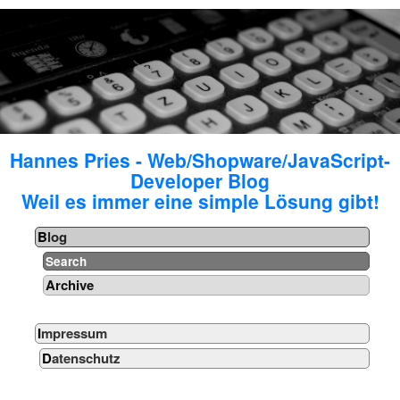
Hannes Pries - Web/Shopware/JavaScript-
Developer Blog
Weil es immer eine simple Lösung gibt!
Blog
Search
Archive
Impressum
Datenschutz