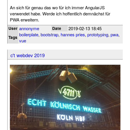
An sich für genau das wo für ich immer AngularJS
verwendet habe. Werde ich hoffentlich demnächst für
PWA erweitern.
annonyme
2019-02-13 18:45
User
Date
boilerplate
,
bootstrap
,
hannes pries
,
prototyping
,
pwa
,
Tags
vue
c't webdev 2019