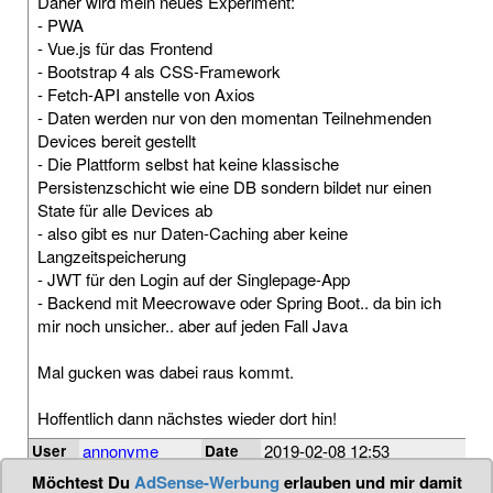
Daher wird mein neues Experiment:
- PWA
- Vue.js für das Frontend
- Bootstrap 4 als CSS-Framework
- Fetch-API anstelle von Axios
- Daten werden nur von den momentan Teilnehmenden
Devices bereit gestellt
- Die Plattform selbst hat keine klassische
Persistenzschicht wie eine DB sondern bildet nur einen
State für alle Devices ab
- also gibt es nur Daten-Caching aber keine
Langzeitspeicherung
- JWT für den Login auf der Singlepage-App
- Backend mit Meecrowave oder Spring Boot.. da bin ich
mir noch unsicher.. aber auf jeden Fall Java
Mal gucken was dabei raus kommt.
Hoffentlich dann nächstes wieder dort hin!
annonyme
2019-02-08 12:53
User
Date
ct webdev
,
hannes pries
,
internet
,
pwa
,
ux
Tags
Möchtest Du
AdSense-Werbung
erlauben und mir damit