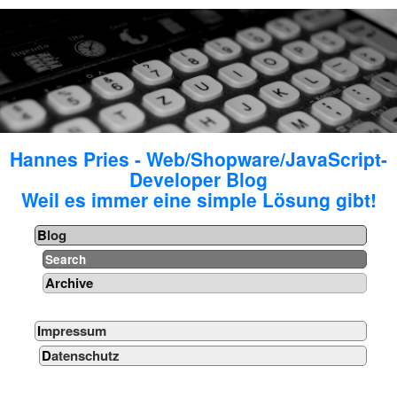
Hannes Pries - Web/Shopware/JavaScript-
Developer Blog
Weil es immer eine simple Lösung gibt!
Blog
Search
Archive
Impressum
Datenschutz