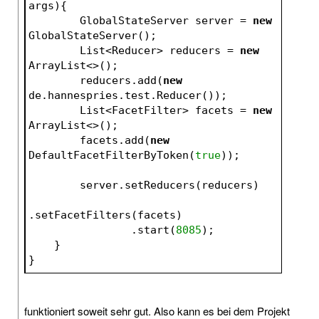
args)
{
        GlobalStateServer server = 
new
GlobalStateServer();
        List<Reducer> reducers = 
new
ArrayList<>();
        reducers.add(
new
de.hannespries.test.Reducer());
        List<FacetFilter> facets = 
new
ArrayList<>();
        facets.add(
new
DefaultFacetFilterByToken(
true
));
        server.setReducers(reducers)
.setFacetFilters(facets)
                .start(
8085
);
    }
}
funktioniert soweit sehr gut. Also kann es bei dem Projekt