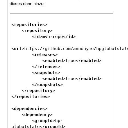
dieses dann hinzu:
<
repositories
>
<
repository
>
<
id
>
mvn-repo
</
id
>
<
url
>
https://github.com/annonyme/hpglobalstat
<
releases
>
<
enabled
>
true
</
enabled
>
</
releases
>
<
snapshots
>
<
enabled
>
true
</
enabled
>
</
snapshots
>
</
repository
>
</
repositories
>
<
dependencies
>
<
dependency
>
<
groupId
>
hp-
globalstate
</
groupId
>