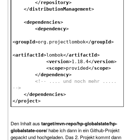
</
repository
>
</
distributionManagement
>
<
dependencies
>
<
dependency
>
<
groupId
>
org.projectlombok
</
groupId
>
<
artifactId
>
lombok
</
artifactId
>
<
version
>
1.18.4
</
version
>
<
scope
>
provided
</
scope
>
</
dependency
>
<!-- .... und noch mehr ..... 
-->
</
dependencies
>
</
project
>
Den Inhalt aus
target/mvn-repo/hp-globalstate/hp-
globalstate-core/
habe ich dann in ein Github-Projekt
gepackt und hochgeladen. Das 2. Projekt kommt dann