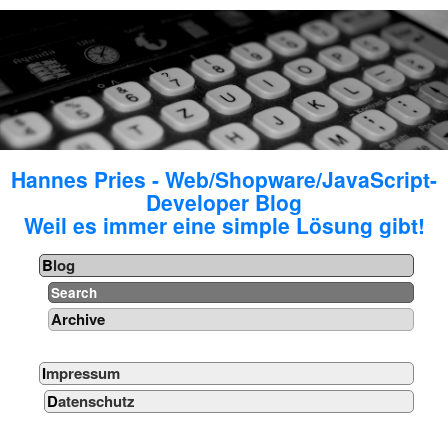
Hannes Pries - Web/Shopware/JavaScript-
Developer Blog
Weil es immer eine simple Lösung gibt!
Blog
Search
Archive
Impressum
Datenschutz