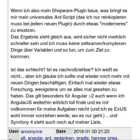
Wenn ich also mein Shopware-Plugin baue, was bringt es
mir mein universales Ant-Script (das ich nur reinkopieren
muss bei jedem neuen Plugin) durch etwas "moderneres"
zu ersetzen.
Das Ergebnis sieht gleich aus, wird sicher nicht merklich
schneller sein und ich muss keine seltsamen/komplexen
Dinge über Variablen und so tun, um zum Ziel zu
kommen.
Ist das schlecht? Ist es nachvollziehbar? Ich weiß es
nicht... aber ich glaube ich sollte mal wieder mich mehr mit
neuen Dingen beschäftigen. Einfach mal wieder etwas
Forschung, wenigstens um es alles mal gesehen zu
haben. Das gilt besonders für Angular >2 auch wenn ich
AngularJS weiterhin wirklich toll finde und es mir
vollkommen für meine Aufgaben reicht (und ich es ExtJS
wohl immer vorziehen werde, wo es nur geht.) .. und
Symfony 4 steht auch noch auf meiner Liste.
annonyme
2018-01-30 21:23
User
Date
alt
,
angular
,
ant
,
gedanken
,
gradle
,
hannes pries
,