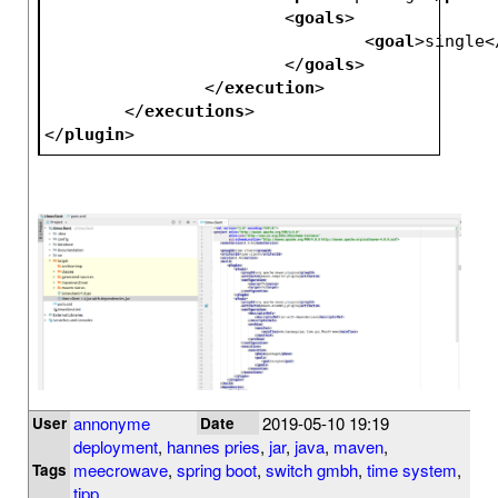
<
goals
>
<
goal
>
single
<
</
goals
>
</
execution
>
</
executions
>
</
plugin
>
annonyme
2019-05-10 19:19
User
Date
deployment
,
hannes pries
,
jar
,
java
,
maven
,
meecrowave
,
spring boot
,
switch gmbh
,
time system
,
Tags
tipp