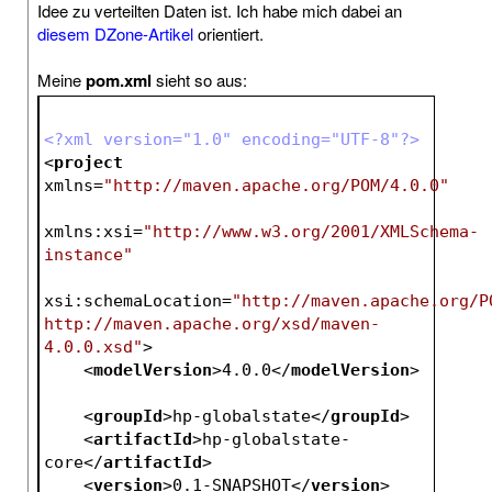
Idee zu verteilten Daten ist. Ich habe mich dabei an
diesem DZone-Artikel
orientiert.
Meine
pom.xml
sieht so aus:
<?xml version="1.0" encoding="UTF-8"?>
<
project
xmlns
=
"http://maven.apache.org/POM/4.0.0"
xmlns:xsi
=
"http://www.w3.org/2001/XMLSchema-
instance"
xsi:schemaLocation
=
"http://maven.apache.org/PO
http://maven.apache.org/xsd/maven-
4.0.0.xsd"
>
<
modelVersion
>
4.0.0
</
modelVersion
>
<
groupId
>
hp-globalstate
</
groupId
>
<
artifactId
>
hp-globalstate-
core
</
artifactId
>
<
version
>
0.1-SNAPSHOT
</
version
>