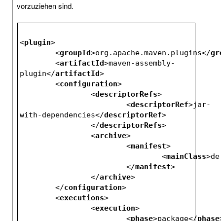
vorzuziehen sind.
<
plugin
>
<
groupId
>
org.apache.maven.plugins
</
gr
<
artifactId
>
maven-assembly-
plugin
</
artifactId
>
<
configuration
>
<
descriptorRefs
>
<
descriptorRef
>
jar-
with-dependencies
</
descriptorRef
>
</
descriptorRefs
>
<
archive
>
<
manifest
>
<
mainClass
>
de
</
manifest
>
</
archive
>
</
configuration
>
<
executions
>
<
execution
>
<
phase
>
package
</
phase