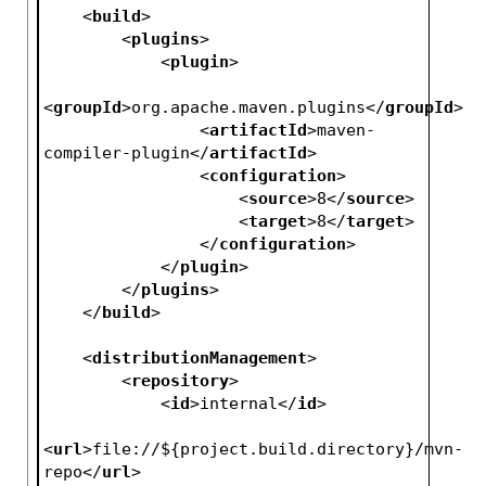
<
build
>
<
plugins
>
<
plugin
>
<
groupId
>
org.apache.maven.plugins
</
groupId
>
<
artifactId
>
maven-
compiler-plugin
</
artifactId
>
<
configuration
>
<
source
>
8
</
source
>
<
target
>
8
</
target
>
</
configuration
>
</
plugin
>
</
plugins
>
</
build
>
<
distributionManagement
>
<
repository
>
<
id
>
internal
</
id
>
<
url
>
file://${project.build.directory}/mvn-
repo
</
url
>