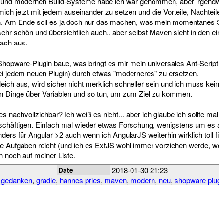
und modernen Build-Systeme habe ich war genommen, aber irgendwi
 mich jetzt mit jedem auseinander zu setzen und die Vorteile, Nachtei
n. Am Ende soll es ja doch nur das machen, was mein momentanes
sehr schön und übersichtlich auch.. aber selbst Maven sieht in den e
fach aus.
hopware-Plugin baue, was bringt es mir mein universales Ant-Script 
ei jedem neuen Plugin) durch etwas "moderneres" zu ersetzen.
eich aus, wird sicher nicht merklich schneller sein und ich muss kei
 Dinge über Variablen und so tun, um zum Ziel zu kommen.
 es nachvollziehbar? Ich weiß es nicht... aber ich glaube ich sollte m
schäftigen. Einfach mal wieder etwas Forschung, wenigstens um es 
ders für Angular >2 auch wenn ich AngularJS weiterhin wirklich toll f
 Aufgaben reicht (und ich es ExtJS wohl immer vorziehen werde, wo 
 noch auf meiner Liste.
2018-01-30 21:23
Date
,
gedanken
,
gradle
,
hannes pries
,
maven
,
modern
,
neu
,
shopware plu