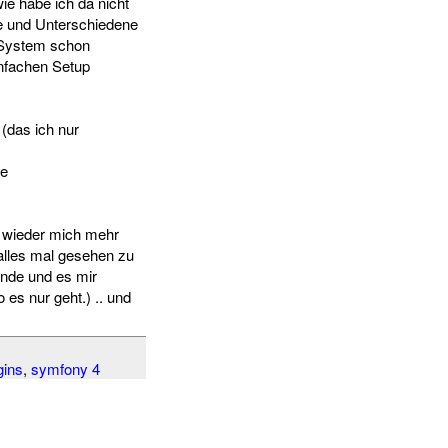
e habe ich da nicht
le und Unterschiedene
 System schon
infachen Setup
(das ich nur
ne
al wieder mich mehr
alles mal gesehen zu
inde und es mir
es nur geht.) .. und
gins
,
symfony 4