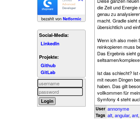
Diese ganzen neuen 
die Zeit und Energie
genau zu analysiere
bezahlt von
Netformic
macht. Gradle sieht 
übersichtlich und ein
Social-Media:
Wenn ich also mein S
LinkedIn
reinkopieren muss b
Das Ergebnis sieht gl
Projekte:
seltsamen/komplexen
Github
GitLab
Ist das schlecht? Ist
mit neuen Dingen be
haben. Das gilt beson
vollkommen für meine
Symfony 4 steht auch
annonyme
User
alt
,
angular
,
ant
Tags