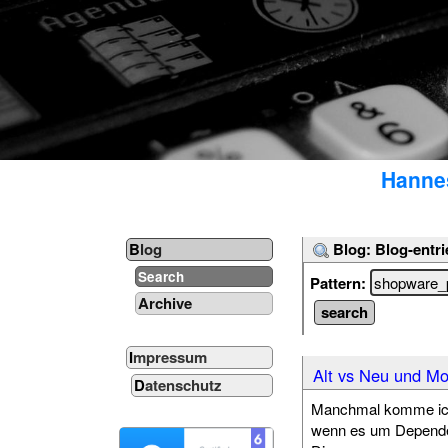
Hannes
Blog: Blog-entri
Blog
Search
Pattern:
Archive
Impressum
Alt vs Neu und Mod
Datenschutz
Manchmal komme ich 
wenn es um Depende