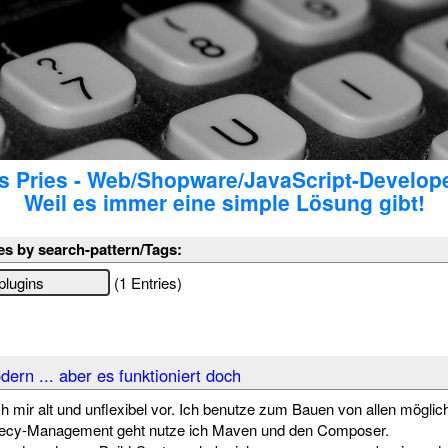
 Pries - Web/Shopware/JavaScript-Develop
Weil es immer eine simple Lösung gibt!
es by search-pattern/Tags:
(1 Entries)
ern ... aber es funktioniert doch
mir alt und unflexibel vor. Ich benutze zum Bauen von allen möglic
cy-Management geht nutze ich Maven und den Composer.