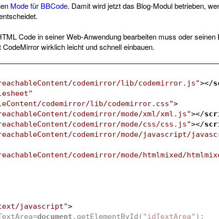
inen
Mode für BBCode
. Damit wird jetzt das Blog-Modul betrieben, w
ntscheidet.
HTML Code in seiner Web-Anwendung bearbeiten muss oder seinen
 CodeMirror wirklich leicht und schnell einbauen.
reachableContent/codemirror/lib/codemirror.js"
>
</
s
lesheet"
leContent/codemirror/lib/codemirror.css"
>
reachableContent/codemirror/mode/xml/xml.js"
>
</
scr
reachableContent/codemirror/mode/css/css.js"
>
</
scr
reachableContent/codemirror/mode/javascript/javasc
reachableContent/codemirror/mode/htmlmixed/htmlmix
text/javascript"
>
TextArea=
document
.getElementById(
"idTextArea"
);