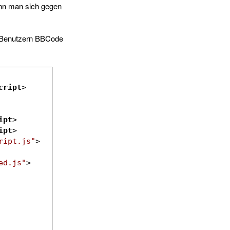
enn man sich gegen
 Benutzern BBCode
cript
>
ipt
>
ipt
>
ript.js"
>
ed.js"
>