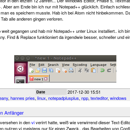
ditor in den letzten 12 Jahren... Der Windows Editor, Phase 5, Textm
Aber am Ende bin ich nur mit Notepad++ glücklich. Einfach schliess
 man es speichern musste. Hab ich bei Atom nicht hinbekommen. Da
 Tab alle anderen gingen verloren.
o weit gegangen und hab mir Notepad++ unter Linux installiert.. ich bin
ny. Find & Replace funktioniert da irgendwie besser, schneller und ein
2017-12-30 15:51
Date
eany
,
hannes pries
,
linux
,
notepadplusplus
,
npp
,
texteditor
,
windows
en Anfänger
 versehen in den
vi
verirrt hatte, weiß wie verwirrend dieser Text-Edito
en nutzen vi meistens nur für einen Zweck.. das Bearbeiten von Conf