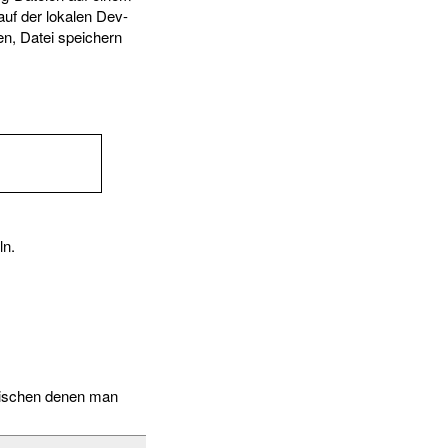
uf der lokalen Dev-
en, Datei speichern
ln.
wischen denen man