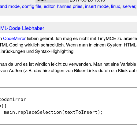
and mode
,
config file
,
editor
,
hannes pries
,
insert mode
,
linux
,
server
TML-Code Liebhaber
ch
CodeMirror
lieben gelernt. Ich mag es nicht mit TinyMCE zu arbeit
HTML-Coding wirklich schrecklich. Wenn man in einem System HTML
 Einrückungen und Syntax-Highlighting.
man da und es ist wirklich leicht zu verwenden. Man hat eine Variable
on Außen (z.B. das hinzufügen von Bilder-Links durch ein Klick auf ei
codemirror
n){
		main.replaceSelection(textToInsert);