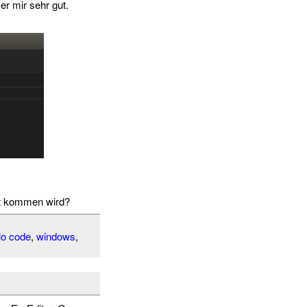
er mir sehr gut.
oft kommen wird?
io code
,
windows
,