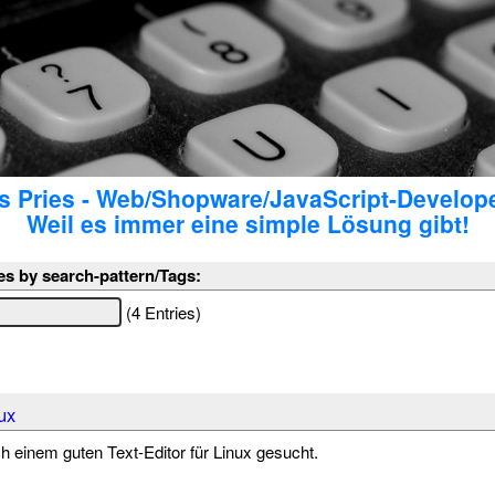
 Pries - Web/Shopware/JavaScript-Develop
Weil es immer eine simple Lösung gibt!
es by search-pattern/Tags:
(4 Entries)
ux
ch einem guten Text-Editor für Linux gesucht.