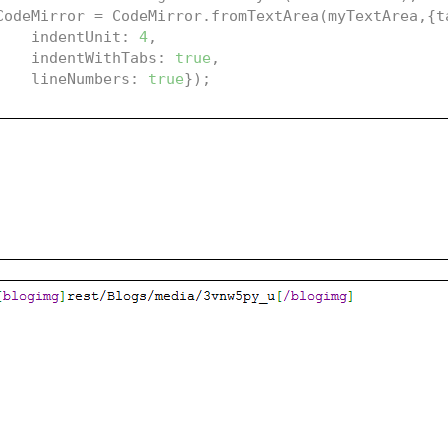
CodeMirror = CodeMirror.fromTextArea(myTextArea,{t
		  indentUnit: 
4
,
		  indentWithTabs: 
true
,
		  lineNumbers: 
true
});