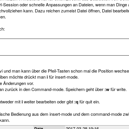
H-Session oder schnelle Anpassungen an Dateien, wenn man Dinge a
chvollziehen kann. Dazu reichen zumeist Datei öffnen, Datei bearbeit
sen.
ch:
 vi und man kann über die Pfeil-Tasten schon mal die Position wechse
iben möchte drückt man
i
für insert-mode.
e Änderungen vor.
n zurück in den Command-mode. Speichern geht über
:w
für write.
tweder mit
i
weiter bearbeiten oder gibt
:q
für quit ein.
logische Bedienung aus dem insert-mode und dem command-mode z
 kann.
2017-03-28 19:16
Date