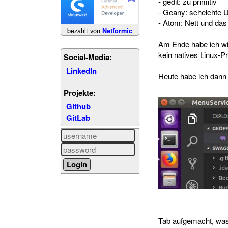
- gedit: zu primitiv
- Geany: schelchte 
- Atom: Nett und da
bezahlt von
Netformic
Am Ende habe ich wie
kein natives Linux-
Social-Media:
LinkedIn
Heute habe ich dan
Projekte:
Github
GitLab
Tab aufgemacht, was