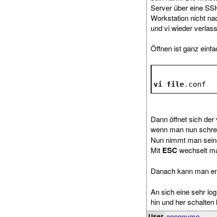
Server über eine SS
Workstation nicht na
und vi wieder verlas
Öffnen ist ganz einfa
vi
file
.conf
Dann öffnet sich der
wenn man nun schre
Nun nimmt man sein
Mit
ESC
wechselt ma
Danach kann man en
An sich eine sehr 
hin und her schalten
annonyme
User