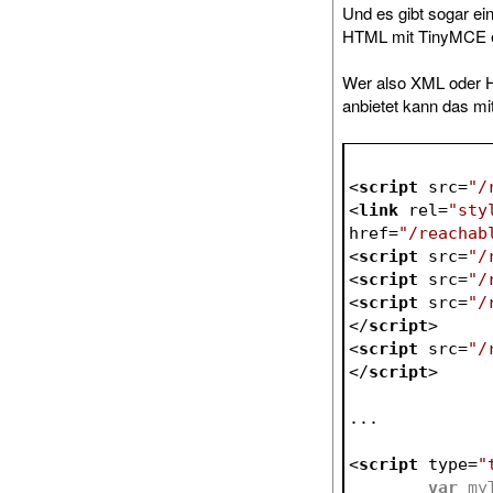
Und es gibt sogar e
HTML mit TinyMCE e
Wer also XML oder 
anbietet kann das mit
<
script
src
=
"/
<
link
rel
=
"sty
href
=
"/reachab
<
script
src
=
"/
<
script
src
=
"/
<
script
src
=
"/
</
script
>
<
script
src
=
"/
</
script
>
...
<
script
type
=
"
var
 my