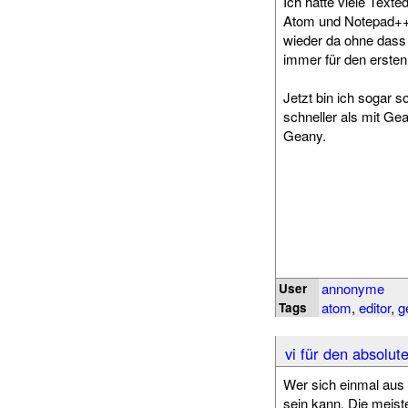
Ich hatte viele Texte
Atom und Notepad++. 
wieder da ohne dass
immer für den ersten
Jetzt bin ich sogar s
schneller als mit Gea
Geany.
annonyme
User
atom
,
editor
,
g
Tags
vi für den absolut
Wer sich einmal aus
sein kann. Die meist