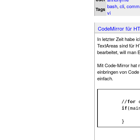
bash
,
cli
,
comm
Tags
vi
CodeMirror für H
In letzter Zeit habe i
TextAreas sind für 
bearbeitet, will man
Mit Code-Mirror hat 
einbringen von Code v
einfach.
	//
for
 
if
(mai
	}