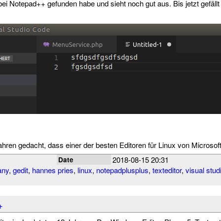
 bei Notepad++ gefunden habe und sieht noch gut aus. Bis jetzt gefällt 
ahren gedacht, dass einer der besten Editoren für Linux von Micros
2018-08-15 20:31
Date
any
,
gedit
,
hannes pries
,
linux
,
notepadplusplus
,
texteditor
,
visual stud
+