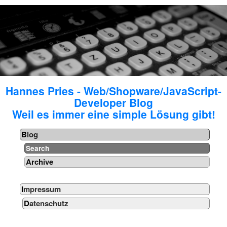
Hannes Pries - Web/Shopware/JavaScript-
Developer Blog
Weil es immer eine simple Lösung gibt!
Blog
Search
Archive
Impressum
Datenschutz