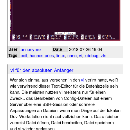
annonyme
2018-07-26 19:04
User
Date
edit
,
hannes pries
,
linux
,
nano
,
vi
,
xdebug
,
zfs
Tags
vi für den absoluten Anfänger
Wer sich einmal aus versehen in den
vi
verirrt hatte, weiß
wie verwirrend dieser Text-Editor für die Befehlszeile sein
kann. Die meisten nutzen vi meistens nur für einen
Zweck.. das Bearbeiten von Config-Dateien auf einem
Server über eine SSH-Session oder schnelle
Anpassungen an Dateien, wenn man Dinge auf der lokalen
Dev-Workstation nicht nachvollziehen kann. Dazu reichen
zumeist Datei öffnen, Datei bearbeiten, Datei speichern
und vi wieder verlassen.