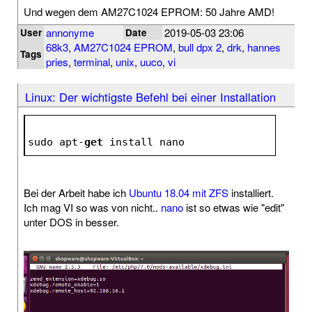
Und wegen dem AM27C1024 EPROM: 50 Jahre AMD!
annonyme
2019-05-03 23:06
User
Date
68k3
,
AM27C1024 EPROM
,
bull dpx 2
,
drk
,
hannes
Tags
pries
,
terminal
,
unix
,
uuco
,
vi
Linux: Der wichtigste Befehl bei einer Installation
sudo apt-
get
 install nano
Bei der Arbeit habe ich
Ubuntu 18.04 mit ZFS
installiert.
Ich mag VI so was von nicht..
nano
ist so etwas wie "edit"
unter DOS in besser.