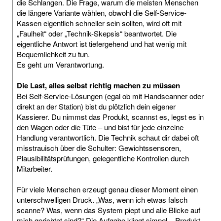
die Schlangen. Die Frage, warum die meisten Menschen
die längere Variante wählen, obwohl die Self-Service-
Kassen eigentlich schneller sein sollten, wird oft mit
„Faulheit“ oder „Technik-Skepsis“ beantwortet. Die
eigentliche Antwort ist tiefergehend und hat wenig mit
Bequemlichkeit zu tun.
Es geht um Verantwortung.
Die Last, alles selbst richtig machen zu müssen
Bei Self-Service-Lösungen (egal ob mit Handscanner oder
direkt an der Station) bist du plötzlich dein eigener
Kassierer. Du nimmst das Produkt, scannst es, legst es in
den Wagen oder die Tüte – und bist für jede einzelne
Handlung verantwortlich. Die Technik schaut dir dabei oft
misstrauisch über die Schulter: Gewichtssensoren,
Plausibilitätsprüfungen, gelegentliche Kontrollen durch
Mitarbeiter.
Für viele Menschen erzeugt genau dieser Moment einen
unterschwelligen Druck. „Was, wenn ich etwas falsch
scanne? Was, wenn das System piept und alle Blicke auf
mich gerichtet sind?“ Die Aufgabe klingt simpel – Produkt