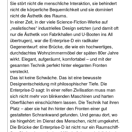
Sie stört nicht die menschliche Interaktion, sie behindert
nicht die körperliche Bequemlichkeit und sie dominiert
nicht die Ästhetik des Raums.
In einer Zeit, in der viele Science-Fiction-Werke auf
„realistisches“ industrielles Design setzten (und damit oft
nur die Ästhetik von Fabrikhallen und U-Booten ins All
übertrugen), war die Enterprise-D ein radikaler
Gegenentwurf: eine Brücke, die wie ein hochwertiges,
durchdachtes Wohnzimmermöbel der späten 80er Jahre
wirkt. Elegant, aufgeräumt, komfortabel – und mit der
gesamten Technik perfekt hinter eleganten Fronten
versteckt.
Das ist keine Schwäche. Das ist eine bewusste
Designentscheidung mit philosophischer Tiefe. Die
Enterprise-D sagt: In einer reifen Zivilisation muss man
sich nicht mehr von blinkenden Maschinen und harten
Oberflächen einschüchtern lassen. Die Technik hat ihren
Platz – aber sie hat ihn hinter den Fronten einer gut
gestalteten Schrankwand gefunden. Und genau dort, wo
sie hingehört: im Dienst des Menschen, nicht umgekehrt.
Die Brücke der Enterprise-D ist nicht nur ein Raumschiff-