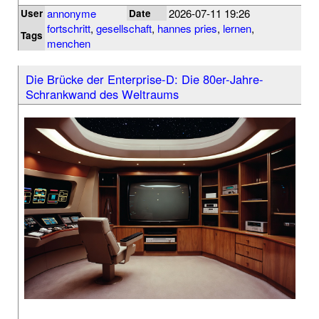
annonyme
2026-07-11 19:26
User
Date
fortschritt
,
gesellschaft
,
hannes pries
,
lernen
,
Tags
menchen
Die Brücke der Enterprise-D: Die 80er-Jahre-
Schrankwand des Weltraums