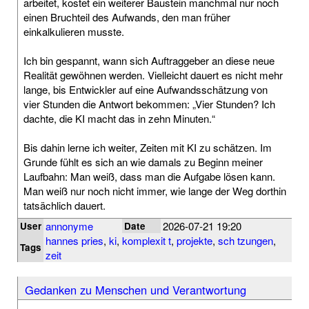
arbeitet, kostet ein weiterer Baustein manchmal nur noch
einen Bruchteil des Aufwands, den man früher
einkalkulieren musste.
Ich bin gespannt, wann sich Auftraggeber an diese neue
Realität gewöhnen werden. Vielleicht dauert es nicht mehr
lange, bis Entwickler auf eine Aufwandsschätzung von
vier Stunden die Antwort bekommen: „Vier Stunden? Ich
dachte, die KI macht das in zehn Minuten.“
Bis dahin lerne ich weiter, Zeiten mit KI zu schätzen. Im
Grunde fühlt es sich an wie damals zu Beginn meiner
Laufbahn: Man weiß, dass man die Aufgabe lösen kann.
Man weiß nur noch nicht immer, wie lange der Weg dorthin
tatsächlich dauert.
annonyme
2026-07-21 19:20
User
Date
hannes pries
,
ki
,
komplexit t
,
projekte
,
sch tzungen
,
Tags
zeit
Gedanken zu Menschen und Verantwortung