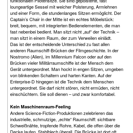
funktionalen Pilotensitze. Sie sind gepolsterte, fast
loungeartige Sessel mit weicher Polsterung, Armlehnen
und einer Form, die stundenlanges Sitzen ermöglicht. Der
Captain’s Chair in der Mitte ist ein echtes Möbelstück:
breit, bequem, mit integrierten Bedienelementen, die man
fast nebenbei bedient. Man sitzt nicht „auf“ der Technik –
man sitzt in einem Raum, der zum Verweilen einlädt.
Das ist der entscheidende Unterschied zu fast allen
anderen Raumschiff-Brücken der Filmgeschichte. In der
Nostromo (Alien), im Millennium Falcon oder auf den
Brücken vieler Militärraumschiffe ist der Mensch dem
Gerät untergeordnet. Man hockt in engen Sitzen, umgeben
von blinkenden Schaltern und harten Kanten. Auf der
Enterprise-D hingegen ist die Technik dem Menschen
untergeordnet. Sie darf nicht stören, nicht ermüden, nicht
einschüchtern. Sie soll dienen – und zwar komfortabel.
Kein Maschinenraum-Feeling
Andere Science-Fiction-Produktionen zelebrieren das
industrielle, schmutzige, „echte“ Raumschiff: sichtbare
Schweißnähte, tropfende Rohre, Kabel, die offen über die
Decke laufen, Stahlblech überall. Die Brücke ist dort oft