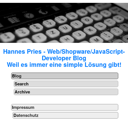
Hannes Pries - Web/Shopware/JavaScript-
Developer Blog
Weil es immer eine simple Lösung gibt!
Blog
Search
Archive
Impressum
Datenschutz