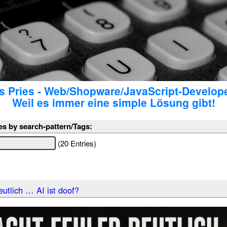
 Pries - Web/Shopware/JavaScript-Develop
Weil es immer eine simple Lösung gibt!
es by search-pattern/Tags:
(20 Entries)
utlich … AI ist doof?