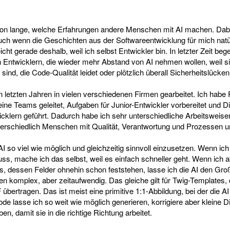
hon lange, welche Erfahrungen andere Menschen mit AI machen. Dabe
uch wenn die Geschichten aus der Softwareentwicklung für mich natü
icht gerade deshalb, weil ich selbst Entwickler bin. In letzter Zeit b
n Entwicklern, die wieder mehr Abstand von AI nehmen wollen, weil s
nd, die Code-Qualität leidet oder plötzlich überall Sicherheitslücke
n letzten Jahren in vielen verschiedenen Firmen gearbeitet. Ich habe 
eine Teams geleitet, Aufgaben für Junior-Entwickler vorbereitet und 
cklern geführt. Dadurch habe ich sehr unterschiedliche Arbeitsweis
nterschiedlich Menschen mit Qualität, Verantwortung und Prozessen
I so viel wie möglich und gleichzeitig sinnvoll einzusetzen. Wenn ich
, mache ich das selbst, weil es einfach schneller geht. Wenn ich ab
 dessen Felder ohnehin schon feststehen, lasse ich die AI den Großt
ten komplex, aber zeitaufwendig. Das gleiche gilt für Twig-Templates
übertragen. Das ist meist eine primitive 1:1-Abbildung, bei der die AI 
de lasse ich so weit wie möglich generieren, korrigiere aber kleine D
en, damit sie in die richtige Richtung arbeitet.