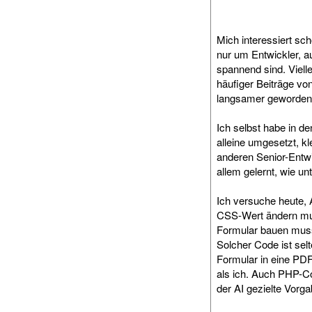
Mich interessiert sc
nur um Entwickler, a
spannend sind. Vielle
häufiger Beiträge vo
langsamer geworden si
Ich selbst habe in de
alleine umgesetzt, kl
anderen Senior-Entwi
allem gelernt, wie u
Ich versuche heute, A
CSS-Wert ändern muss
Formular bauen muss,
Solcher Code ist sel
Formular in eine PDF 
als ich. Auch PHP-Co
der AI gezielte Vorgab