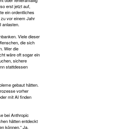
t oder fehleranfällig
o erst jetzt auf,
e ein ordentliches
h zu vor einem Jahr
I anlasten.
nbanken. Viele dieser
Menschen, die sich
n. Wer die
cht wäre oft sogar ein
uchen, sichere
enn stattdessen
bleme gebaut hätten.
prozesse vorher
der mit AI finden
e bei Anthropic
chen hätten entdeckt
en können.“ Ja,