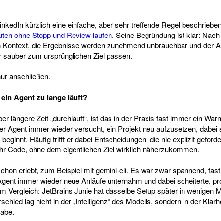
inkedIn kürzlich eine einfache, aber sehr treffende Regel beschriebe
nuten ohne Stopp und Review laufen
. Seine Begründung ist klar: Nac
en Kontext, die Ergebnisse werden zunehmend unbrauchbar und der A
hr sauber zum ursprünglichen Ziel passen.
ur anschließen.
ein Agent zu lange läuft?
r längere Zeit „durchläuft“, ist das in der Praxis fast immer ein Warn
er Agent immer wieder versucht, ein Projekt neu aufzusetzen, dabei sc
beginnt. Häufig trifft er dabei Entscheidungen, die nie explizit geford
hr Code, ohne dem eigentlichen Ziel wirklich näherzukommen.
schon erlebt, zum Beispiel mit gemini-cli. Es war zwar spannend, fas
gent immer wieder neue Anläufe unternahm und dabei scheiterte, pr
m Vergleich: JetBrains Junie hat dasselbe Setup später in wenigen 
schied lag nicht in der „Intelligenz“ des Modells, sondern in der Klarhe
gabe.