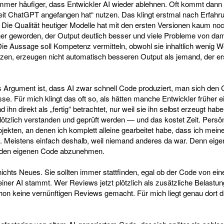
immer häufiger, dass Entwickler AI wieder ablehnen. Oft kommt dann
eit ChatGPT angefangen hat“ nutzen. Das klingt erstmal nach Erfahru
s. Die Qualität heutiger Modelle hat mit den ersten Versionen kaum 
er geworden, der Output deutlich besser und viele Probleme von dam
Die Aussage soll Kompetenz vermitteln, obwohl sie inhaltlich wenig We
utzen, erzeugen nicht automatisch besseren Output als jemand, der e
s Argument ist, dass AI zwar schnell Code produziert, man sich den
. Für mich klingt das oft so, als hätten manche Entwickler früher e
hn direkt als „fertig“ betrachtet, nur weil sie ihn selbst erzeugt habe
lötzlich verstanden und geprüft werden — und das kostet Zeit. Persön
rojekten, an denen ich komplett alleine gearbeitet habe, dass ich mei
e. Meistens einfach deshalb, weil niemand anderes da war. Denn eigen
t, den eigenen Code abzunehmen.
chts Neues. Sie sollten immer stattfinden, egal ob der Code von ei
einer AI stammt. Wer Reviews jetzt plötzlich als zusätzliche Belastu
hon keine vernünftigen Reviews gemacht. Für mich liegt genau dort d