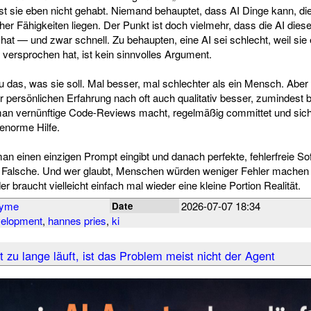
ast sie eben nicht gehabt. Niemand behauptet, dass AI Dinge kann, di
er Fähigkeiten liegen. Der Punkt ist doch vielmehr, dass die AI dies
hat — und zwar schnell. Zu behaupten, eine AI sei schlecht, weil sie
e versprochen hat, ist kein sinnvolles Argument.
 das, was sie soll. Mal besser, mal schlechter als ein Mensch. Aber 
 persönlichen Erfahrung nach oft auch qualitativ besser, zumindest be
an vernünftige Code-Reviews macht, regelmäßig committet und sic
 enorme Hilfe.
an einen einzigen Prompt eingibt und danach perfekte, fehlerfreie Sof
as Falsche. Und wer glaubt, Menschen würden weniger Fehler machen
der braucht vielleicht einfach mal wieder eine kleine Portion Realität.
nyme
2026-07-07 18:34
Date
elopment
,
hannes pries
,
ki
zu lange läuft, ist das Problem meist nicht der Agent