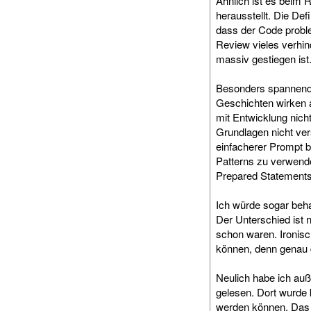
Ähnlich ist es beim R
herausstellt. Die Defi
dass der Code proble
Review vieles verhin
massiv gestiegen ist
Besonders spannend f
Geschichten wirken 
mit Entwicklung nich
Grundlagen nicht vers
einfacherer Prompt 
Patterns zu verwende
Prepared Statements
Ich würde sogar beha
Der Unterschied ist 
schon waren. Ironisc
können, denn genau da
Neulich habe ich au
gelesen. Dort wurde 
werden können. Das e