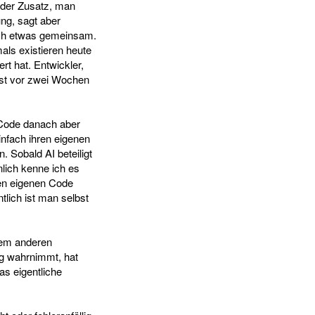
 der Zusatz, man
ng, sagt aber
noch etwas gemeinsam.
als existieren heute
rt hat. Entwickler,
rst vor zwei Wochen
 Code danach aber
infach ihren eigenen
n. Sobald AI beteiligt
lich kenne ich es
nen eigenen Code
tlich ist man selbst
nem anderen
ng wahrnimmt, hat
as eigentliche