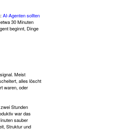
n:
AI-Agenten sollten
h etwa 30 Minuten
gent beginnt, Dinge
signal. Meist
heitert, alles löscht
ert waren, oder
t zwei Stunden
oduktiv war das
Minuten sauber
it, Struktur und