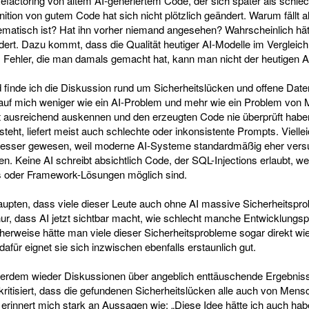
efactoring von altem AI-generiertem Code, der sich später als schlech
nition von gutem Code hat sich nicht plötzlich geändert. Warum fällt als
matisch ist? Hat ihn vorher niemand angesehen? Wahrscheinlich hätt
dert. Dazu kommt, dass die Qualität heutiger AI-Modelle im Vergleic
. Fehler, die man damals gemacht hat, kann man nicht der heutigen A
inde ich die Diskussion rund um Sicherheitslücken und offene Date
auf mich weniger wie ein AI-Problem und mehr wie ein Problem von 
t ausreichend auskennen und den erzeugten Code nie überprüft habe
teht, liefert meist auch schlechte oder inkonsistente Prompts. Viellei
besser gewesen, weil moderne AI-Systeme standardmäßig eher vers
n. Keine AI schreibt absichtlich Code, der SQL-Injections erlaubt, w
 oder Framework-Lösungen möglich sind.
upten, dass viele dieser Leute auch ohne AI massive Sicherheitspro
nur, dass AI jetzt sichtbar macht, wie schlecht manche Entwicklungs
herweise hätte man viele dieser Sicherheitsprobleme sogar direkt wie
für eignet sie sich inzwischen ebenfalls erstaunlich gut.
ßerdem wieder Diskussionen über angeblich enttäuschende Ergebniss
kritisiert, dass die gefundenen Sicherheitslücken alle auch von Mens
rinnert mich stark an Aussagen wie: „Diese Idee hätte ich auch hab