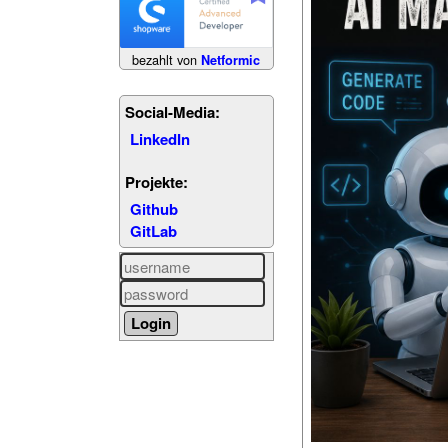
bezahlt von
Netformic
Social-Media:
LinkedIn
Projekte:
Github
GitLab