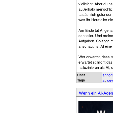
vielleicht. Aber du h
außerhalb menschlich
tatsächlich gefunden 
was ihr Hersteller ni
Am Ende tut AI genau
schneller. Und meiner
Aufgaben. Solange m
anschaut, ist AI eine
Wer erwartet, dass m
erwartet schlicht d
halluzinieren als AI, 
anno
User
ai
,
dev
Tags
Wenn ein AI-Agent 