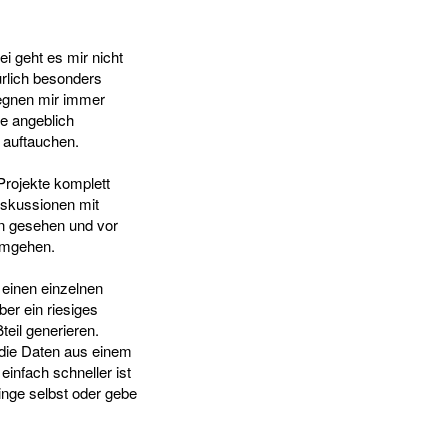
i geht es mir nicht
rlich besonders
egegnen mir immer
ie angeblich
n auftauchen.
Projekte komplett
Diskussionen mit
en gesehen und vor
 umgehen.
 einen einzelnen
er ein riesiges
eil generieren.
, die Daten aus einem
einfach schneller ist
inge selbst oder gebe