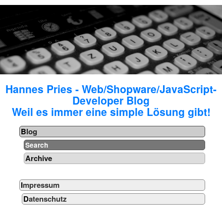
Hannes Pries - Web/Shopware/JavaScript-
Developer Blog
Weil es immer eine simple Lösung gibt!
Blog
Search
Archive
Impressum
Datenschutz