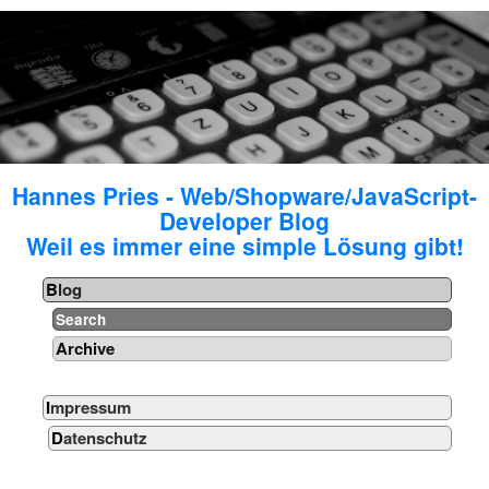
Hannes Pries - Web/Shopware/JavaScript-
Developer Blog
Weil es immer eine simple Lösung gibt!
Blog
Search
Archive
Impressum
Datenschutz