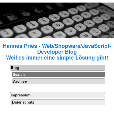
Hannes Pries - Web/Shopware/JavaScript-
Developer Blog
Weil es immer eine simple Lösung gibt!
Blog
Search
Archive
Impressum
Datenschutz