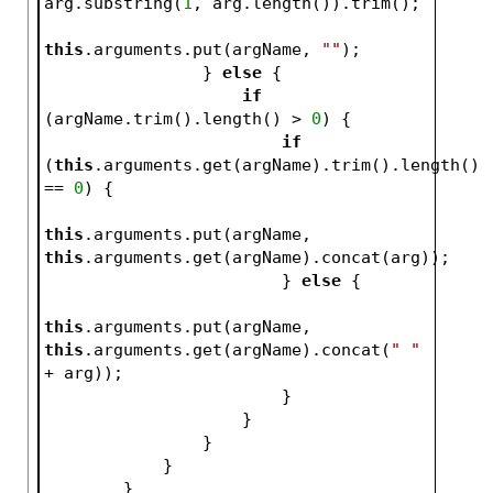
arg.substring(
1
, arg.length()).trim();
this
.arguments.put(argName, 
""
);
                } 
else
 {
if
(argName.trim().length() > 
0
) {
if
(
this
.arguments.get(argName).trim().length() 
== 
0
) {
this
.arguments.put(argName, 
this
.arguments.get(argName).concat(arg));
                        } 
else
 {
this
.arguments.put(argName, 
this
.arguments.get(argName).concat(
" "
+ arg));
                        }
                    }
                }
            }
        }