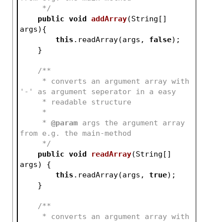
     */
public
void
addArray
(String[] 
args)
{
this
.readArray(args, 
false
);
    }
/**
     * converts an argument array with 
'-' as argument seperator in a easy
     * readable structure
     *
     * 
@param
 args the argument array 
from e.g. the main-method
     */
public
void
readArray
(String[] 
args)
{
this
.readArray(args, 
true
);
    }
/**
     * converts an argument array with 