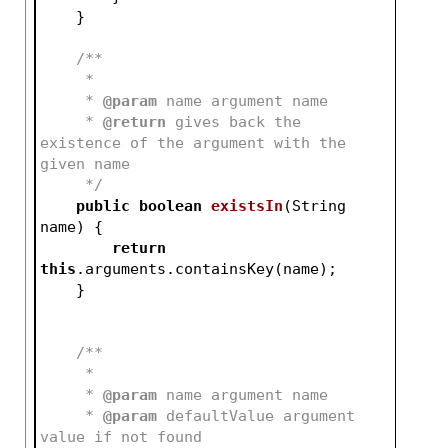
    }
/**
     *
     * 
@param
 name argument name
     * 
@return
 gives back the 
existence of the argument with the 
given name
     */
public
boolean
existsIn
(String 
name)
{
return
this
.arguments.containsKey(name);
    }
/**
     *
     * 
@param
 name argument name
     * 
@param
 defaultValue argument 
value if not found