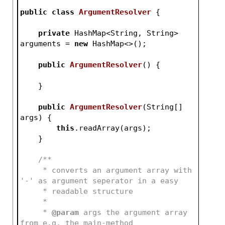
public
class
ArgumentResolver
{
private
 HashMap<String, String> 
arguments = 
new
 HashMap<>();
public
ArgumentResolver
()
{
    }
public
ArgumentResolver
(String[] 
args)
{
this
.readArray(args);
    }
/**
     * converts an argument array with 
'-' as argument seperator in a easy
     * readable structure
     *
     * 
@param
 args the argument array 
from e.g. the main-method