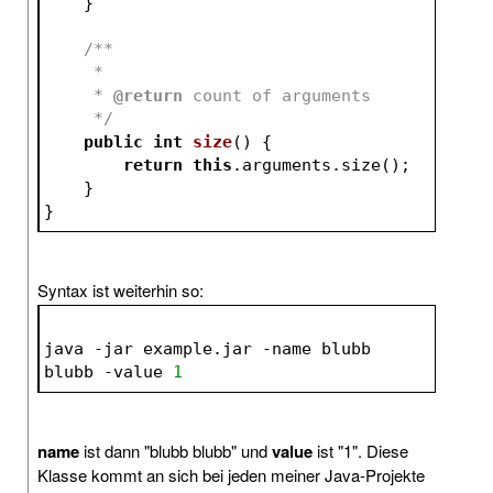
    }
/**
     *
     * 
@return
 count of arguments
     */
public
int
size
()
{
return
this
.arguments.size();
    }
}
Syntax ist weiterhin so:
java -jar example.jar -name blubb 
blubb -value 
1
name
ist dann "blubb blubb" und
value
ist "1". Diese
Klasse kommt an sich bei jeden meiner Java-Projekte