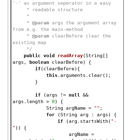
'-' as argument seperator in a easy
     * readable structure
     *
     * 
@param
 args the argument array 
from e.g. the main-method
     * 
@param
 clearBefore clear the 
existing map
     */
public
void
readArray
(String[] 
args, 
boolean
 clearBefore)
{
if
(clearBefore){
this
.arguments.clear();
        }
if
 (args != 
null
 && 
args.length > 
0
) {
            String argName = 
""
;
for
 (String arg : args) {
if
 (arg.startsWith(
"-
"
)) {
                    argName = 