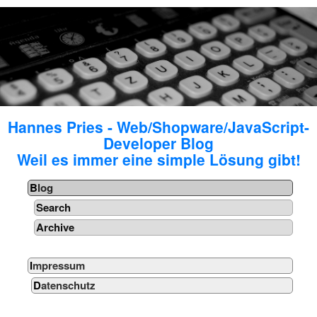
Hannes Pries - Web/Shopware/JavaScript-
Developer Blog
Weil es immer eine simple Lösung gibt!
Blog
Search
Archive
Impressum
Datenschutz