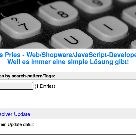
 Pries - Web/Shopware/JavaScript-Develop
Weil es immer eine simple Lösung gibt!
es by search-pattern/Tags:
(1 Entries)
olver Update
 ein Update dafür: