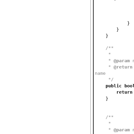
            }
        }
    }
/**
     *
     * 
@param
 
     * 
@return
name
     */
public
boo
return
    }
/**
     *
     * 
@param
 