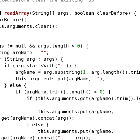
d
readArray
(String[] args, 
boolean
 clearBefore)
{
arBefore){
is
.arguments.clear();
gs != 
null
 && args.length > 
0
) {
        String argName = 
""
;
r
 (String arg : args) {
if
 (arg.startsWith(
"-"
)) {
                    argName = arg.substring(
1
, arg.length()).tri
this
.arguments.put(argName, 
""
);
                } 
else
 {
if
 (argName.trim().length() > 
0
) {
if
 (
this
this
.arguments.put(argName, 
.get(argName).concat(arg));
                        } 
else
 {
this
.arguments.put(argName, 
.get(argName).concat(
" "
 + arg));