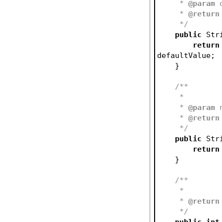
     * 
@param
 
     * 
@return
     */
public
 Str
return
defaultValue;
    }
/**
     *
     * 
@param
 
     * 
@return
     */
public
 Str
return
    }
/**
     *
     * 
@return
     */
public
int