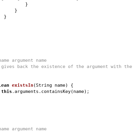
                        }
                    }
                }
name argument name
 gives back the existence of the argument with the 
lean
existsIn
(String name)
{
this
.arguments.containsKey(name);
name argument name