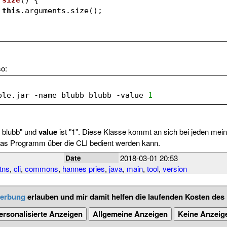
this
.arguments.size();
so:
ple.jar -name blubb blubb -value 
1
b blubb" und
value
ist "1". Diese Klasse kommt an sich bei jeden mei
as Programm über die CLI bedient werden kann.
2018-03-01 20:53
Date
tns
,
cli
,
commons
,
hannes pries
,
java
,
main
,
tool
,
version
erbung
erlauben und mir damit helfen die laufenden Kosten des
ersonalisierte Anzeigen
Allgemeine Anzeigen
Keine Anzeig