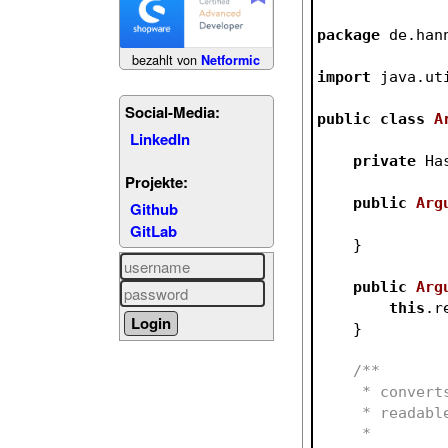
package
 de.han
bezahlt von
Netformic
import
 java.ut
Social-Media:
public
class
A
LinkedIn
private
 Ha
Projekte:
public
Arg
Github
GitLab
    }
public
Arg
this
.r
    }
/**
     * con
     * read
     *