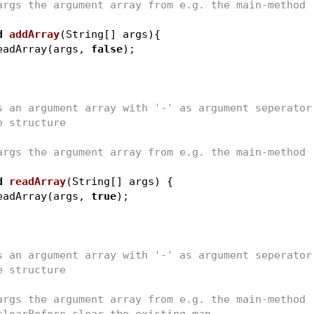
args the argument array from e.g. the main-method
d
addArray
(String[] args)
{
eadArray(args, 
false
);
verts an argument array with '-' as argument seperato
able structure
args the argument array from e.g. the main-method
d
readArray
(String[] args)
{
eadArray(args, 
true
);
verts an argument array with '-' as argument seperato
able structure
args the argument array from e.g. the main-method
clearBefore clear the existing map