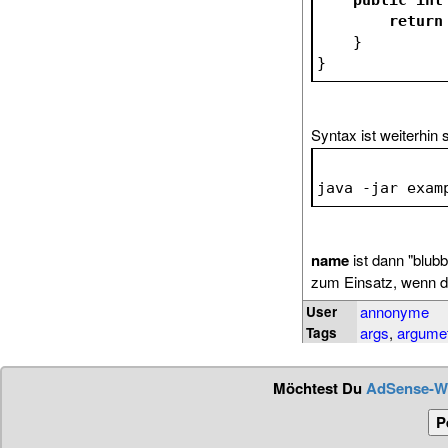
return
    }
}
Syntax ist weiterhin 
java -jar exam
name
ist dann "blub
zum Einsatz, wenn d
annonyme
User
args
,
argume
Tags
Möchtest Du
AdSense-W
P