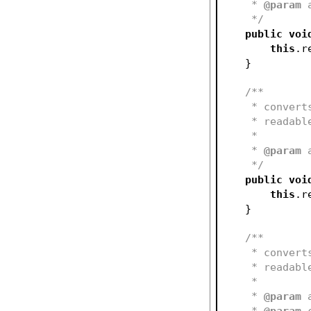
     * 
@param
 
     */
public
voi
this
.r
    }
/**
     * con
     * read
     *
     * 
@param
 
     */
public
voi
this
.r
    }
/**
     * con
     * read
     *
     * 
@param
 
     * 
@param
 