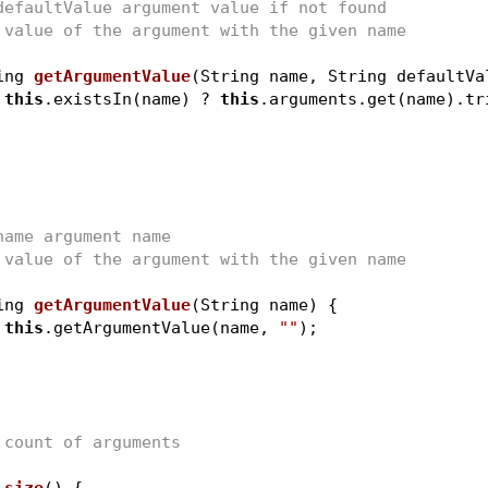
defaultValue argument value if not found
 value of the argument with the given name
ing 
getArgumentValue
(String name, String defaultVa
this
.existsIn(name) ? 
this
.arguments.get(name).tri
name argument name
 value of the argument with the given name
ing 
getArgumentValue
(String name)
{
this
.getArgumentValue(name, 
""
);
 count of arguments
size
()
{