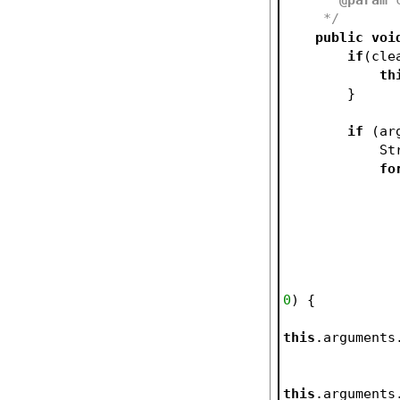
     */
public
voi
if
(cle
th
        }
if
 (ar
    
fo
0
) {
this
.arguments
this
.arguments