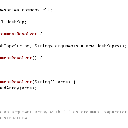
nespries.commons.cli;
il.HashMap;
rgumentResolver
{
shMap<String, String> arguments = 
new
 HashMap<>();
umentResolver
()
{
umentResolver
(String[] args)
{
eadArray(args);
verts an argument array with '-' as argument seperato
able structure