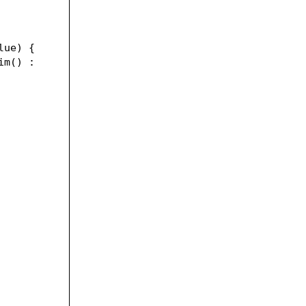
lue)
{
m() : 