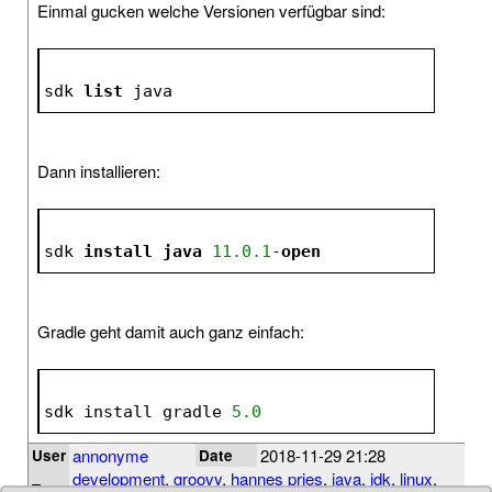
Einmal gucken welche Versionen verfügbar sind:
sdk 
list
 java
Dann installieren:
sdk 
install
java
11.0
.1
-
open
Gradle geht damit auch ganz einfach:
sdk install gradle 
5.0
annonyme
2018-11-29 21:28
User
Date
development
,
groovy
,
hannes pries
,
java
,
jdk
,
linux
,
Tags