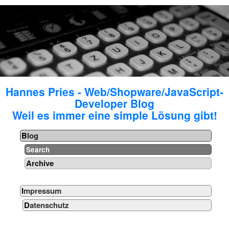
Hannes Pries - Web/Shopware/JavaScript-
Developer Blog
Weil es immer eine simple Lösung gibt!
Blog
Search
Archive
Impressum
Datenschutz