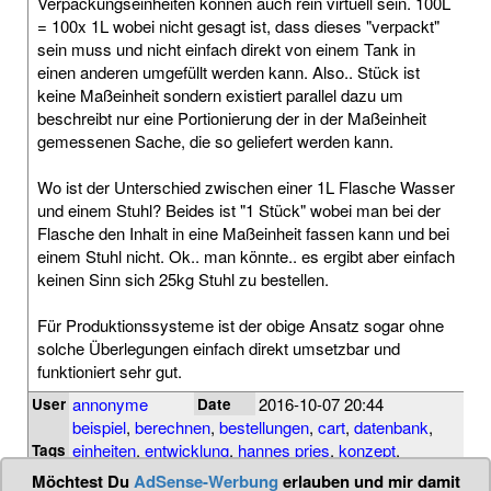
Verpackungseinheiten können auch rein virtuell sein. 100L
= 100x 1L wobei nicht gesagt ist, dass dieses "verpackt"
sein muss und nicht einfach direkt von einem Tank in
einen anderen umgefüllt werden kann. Also.. Stück ist
keine Maßeinheit sondern existiert parallel dazu um
beschreibt nur eine Portionierung der in der Maßeinheit
gemessenen Sache, die so geliefert werden kann.
Wo ist der Unterschied zwischen einer 1L Flasche Wasser
und einem Stuhl? Beides ist "1 Stück" wobei man bei der
Flasche den Inhalt in eine Maßeinheit fassen kann und bei
einem Stuhl nicht. Ok.. man könnte.. es ergibt aber einfach
keinen Sinn sich 25kg Stuhl zu bestellen.
Für Produktionssysteme ist der obige Ansatz sogar ohne
solche Überlegungen einfach direkt umsetzbar und
funktioniert sehr gut.
annonyme
2016-10-07 20:44
User
Date
beispiel
,
berechnen
,
bestellungen
,
cart
,
datenbank
,
einheiten
,
entwicklung
,
hannes pries
,
konzept
,
Tags
ordering
,
physik
,
produktion
,
si
,
speichern
,
tipp
,
units
Möchtest Du
AdSense-Werbung
erlauben und mir damit