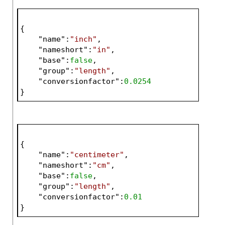
{
    "
name
":
"inch"
,
    "
nameshort
":
"in"
,
    "
base
":
false
,
    "
group
":
"length"
,
    "
conversionfactor
":
0.0254
}
{
    "
name
":
"centimeter"
,
    "
nameshort
":
"cm"
,
    "
base
":
false
,
    "
group
":
"length"
,
    "
conversionfactor
":
0.01
}