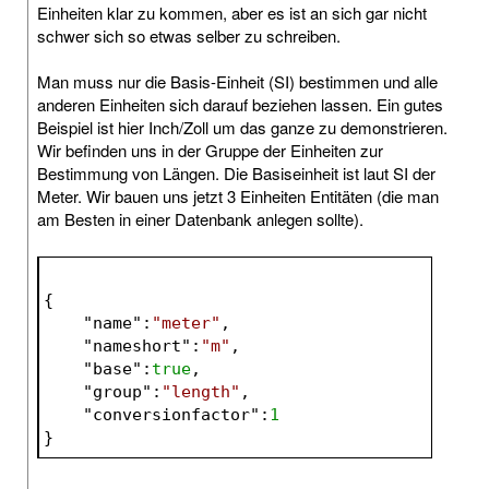
Einheiten klar zu kommen, aber es ist an sich gar nicht
schwer sich so etwas selber zu schreiben.
Man muss nur die Basis-Einheit (SI) bestimmen und alle
anderen Einheiten sich darauf beziehen lassen. Ein gutes
Beispiel ist hier Inch/Zoll um das ganze zu demonstrieren.
Wir befinden uns in der Gruppe der Einheiten zur
Bestimmung von Längen. Die Basiseinheit ist laut SI der
Meter. Wir bauen uns jetzt 3 Einheiten Entitäten (die man
am Besten in einer Datenbank anlegen sollte).
{
    "
name
":
"meter"
,
    "
nameshort
":
"m"
,
    "
base
":
true
,
    "
group
":
"length"
,
    "
conversionfactor
":
1
}