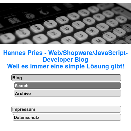
Hannes Pries - Web/Shopware/JavaScript-
Developer Blog
Weil es immer eine simple Lösung gibt!
Blog
Search
Archive
Impressum
Datenschutz