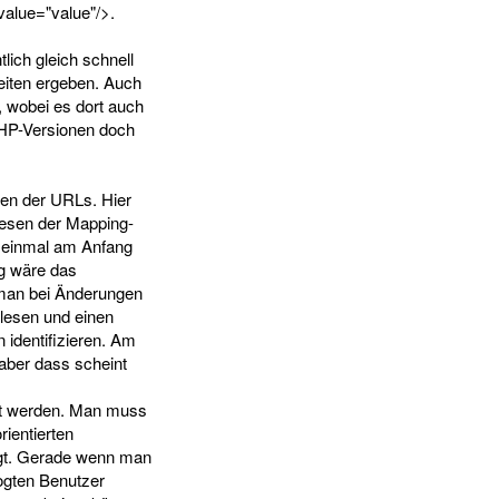
value="value"/>.
ich gleich schnell
eiten ergeben. Auch
, wobei es dort auch
PHP-Versionen doch
sen der URLs. Hier
lesen der Mapping-
r einmal am Anfang
g wäre das
 man bei Änderungen
lesen und einen
identifizieren. Am
aber dass scheint
ppt werden. Man muss
ientierten
lgt. Gerade wenn man
ogten Benutzer