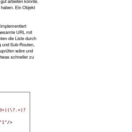
gut arbeiten könnte.
 haben. Ein Objekt
implementiert
 gesamte URL mit
ten die Liste durch
ng und Sub-Routen,
bzuprüfen wäre und
etwas schneller zu
d+)(\?.+)?
"1"
/>