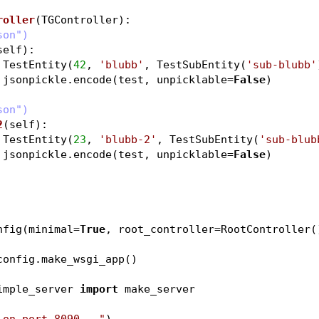
roller
(TGController)
:
json")
self)
:
est = TestEntity(
42
, 
'blubb'
, TestSubEntity(
'sub-blubb'
 jsonpickle.encode(test, unpicklable=
False
)
json")
2
(self)
:
est = TestEntity(
23
, 
'blubb-2'
, TestSubEntity(
'sub-blub
 jsonpickle.encode(test, unpicklable=
False
)
nfig(minimal=
True
, root_controller=RootController(
config.make_wsgi_app()
imple_server 
import
 make_server
 on port 8090..."
)