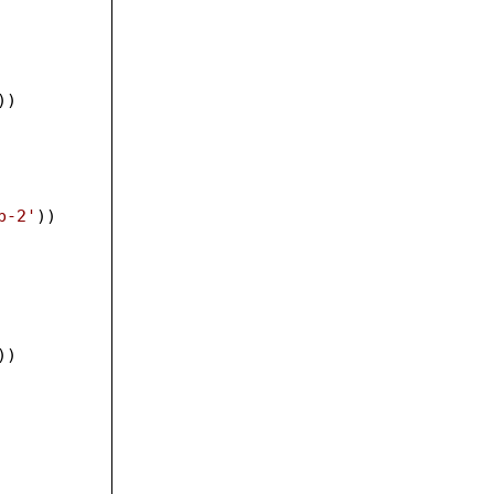
))
b-2'
))
))