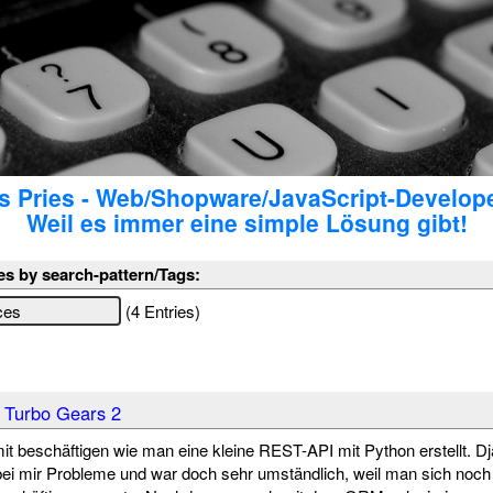
 Pries - Web/Shopware/JavaScript-Develop
Weil es immer eine simple Lösung gibt!
es by search-pattern/Tags:
(4 Entries)
 Turbo Gears 2
t beschäftigen wie man eine kleine REST-API mit Python erstellt. D
 bei mir Probleme und war doch sehr umständlich, weil man sich no