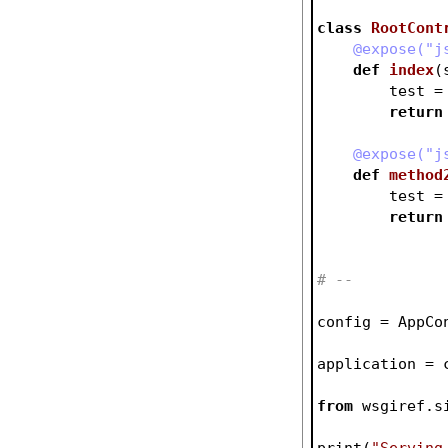
class
RootCont
    @expose("
def
index
(
        t
return
    @expose("
def
method
        t
return
# --
config = AppCo
application = 
from
 wsgiref.s
print(
"Serving