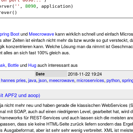
erver(
''
, 
8090
, application)
rever()
pring Boot
und
Meecrowave
kann wirklich schnell und einfach Micros
 alter Zeiten ist einfach nicht mehr da bzw wurde so gut versteckt, d
gik konzentrieren kann. Welche Lösung man da nimmt ist Geschmac
t alles an sich fast 100% gleich aus.
ask
,
Bottle
und
Hug
auch interessant aus
2018-11-22 19:24
Date
,
hannes pries
,
java
,
json
,
meecrowave
,
microservices
,
python
,
sprin
it APF2 und aoop)
ja nicht mehr neu und haben gerade die klassischen WebServices (
mal mit SOAP, auch auf einen niedrigeren Level, gearbeitet hat, wird di
e Frameworks für REST-Services und auch lassen sich die meisten 
passen, dass sie keine HTML-Seite zurück liefern sondern das Erg
s Ausgabeformat, aber ist sehr sehr wenig verbreitet. XML ist meiste