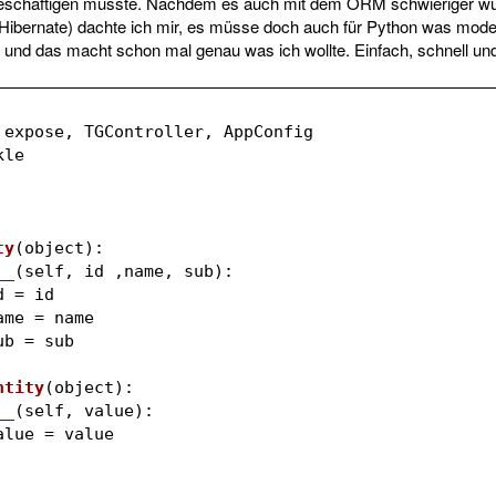
eschäftigen musste. Nachdem es auch mit dem ORM schwieriger wur
/Hibernate) dachte ich mir, es müsse doch auch für Python was mo
und das macht schon mal genau was ich wollte. Einfach, schnell und 
 expose, TGController, AppConfig
kle
ty
(object)
:
__
(self, id ,name, sub)
:
lf.id = id
elf.name = name
lf.sub = sub
ntity
(object)
:
__
(self, value)
:
elf.value = value