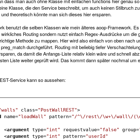
 dass man auch ohne Klasse mit einfachen functions hier genau so 
ine Klasse, die den Service beschreibt, um auch keinen Stilbruch zu
r und theoretisch könnte man sich dieses hier ersparen.
 benutzt die selben Klassen wie mein älteres aoop-Framework. Es 
wirkliches Routing sondern nutzt einfach Regex-Ausdrücke um die
richtige Methode zu mappen. Hier wird also einfach von oben nach un
 preg_match durchgeführt. Routing mit beliebig tiefer Verschachtelu
ersparen, da damit die Anfangs-Liste relativ klein wäre und schnell a
hsten Liste weiter geprüft wird. Das kommt dann später nochmal um 
REST-Service kann so aussehen:
"walls"
class
=
"PostWallREST"
>
d
name
=
"loadWall"
pattern
=
"/^\/rest\/\w+\/wall\/(\
<
argument
type
=
"int"
requestvalue
=
"false"
group
=
<
argument
type
=
"int"
pattern
=
"userId"