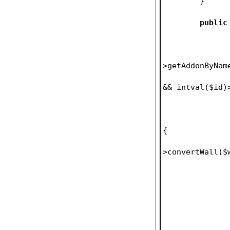
	}
public
>getAddonByNam
&& intval(
$id
)
{
>convertWall(
$