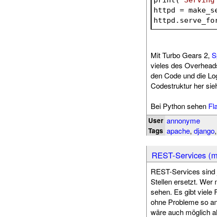
httpd = make_s
httpd.serve_fo
Mit Turbo Gears 2,
S
vieles des Overheads
den Code und die Lo
Codestruktur her sieh
Bei Python sehen
Fl
annonyme
User
apache
,
django
Tags
REST-Services (m
REST-Services sind 
Stellen ersetzt. Wer 
sehen. Es gibt viel
ohne Probleme so an
wäre auch möglich al