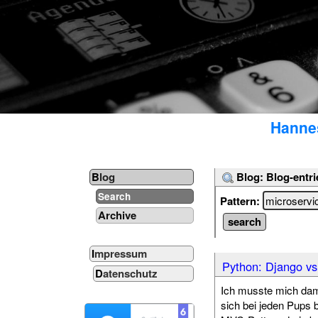
Hannes
Blog: Blog-entri
Blog
Search
Pattern:
Archive
Impressum
Python: Django vs
Datenschutz
Ich musste mich dami
sich bei jeden Pups