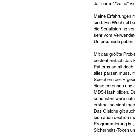
da "name":"value" vi
Meine Erfahrungen mi
sind. Ein Wechsel b
die Serialisierung v
sehr vom Verwendete
Unterschiede geben w
Mit das größte Probl
besteht einfach das 
Patterns somit doch 
alles parsen muss, 
Speichern der Ergebn
diese erkennen und 
MD5-Hash bilden. Da
schönsten wäre natür
erstmal so nicht mac
Das Gleiche gilt auc
sich auch deutlich m
Programmierung ist,
Sicherheits-Token un