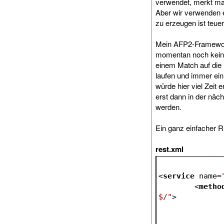
verwendet, merkt man
Aber wir verwenden e
zu erzeugen ist teue
Mein AFP2-Framework
momentan noch kein 
einem Match auf die 
laufen und immer ein
würde hier viel Zeit 
erst dann in der näc
werden.
Ein ganz einfacher 
rest.xml
<
service
name
=
<
metho
$/"
>