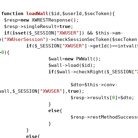
function
loadWall
(
$id
,
$userId
,
$secToken
)
{
$resp
=
new
 XWRESTResponse();
$resp
->singleResult=
true
;
if
(
isset
(
$_SESSION
[
"XWUSER"
]) && 
$this
->am-
e(
"XWUserSession"
)->checkSessionSecToken(
$secToken
if
(
$_SESSION
[
"XWUSER"
]->getId()==intval(
>
0
){
$wall
=
new
 PWWall();
$wall
->load(
$id
); 	
if
(
$wall
->checkRight(
$_SESSION
[
"
$dto
=
$this
->conv-
wall
,
$_SESSION
[
"XWUSER"
],
true
);
$resp
->results[
0
]=
$dto
;
				}				
else
{
$resp
->restMethodSuccess
 				}
 			}
else
{