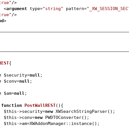
true"
/>
<
argument
type
=
"string"
pattern
=
"_XW_SESSION_SEC
true"
/>
od
>
REST
{	
e
$security
=
null
;
e
$conv
=
null
;
e
$am
=
null
; 
function
PostWallREST
()
{
$this
->security=
new
 XWSearchStringParser();
$this
->conv=
new
 PWDTOConverter();
$this
->am=XWAddonManager::instance();