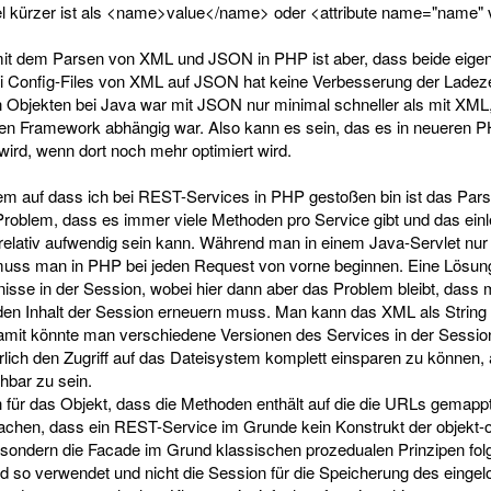
el kürzer ist als <name>value</name> oder <attribute name="name" 
t dem Parsen von XML und JSON in PHP ist aber, dass beide eigentl
ei Config-Files von XML auf JSON hat keine Verbesserung der Ladez
on Objekten bei Java war mit JSON nur minimal schneller als mit XML
n Framework abhängig war. Also kann es sein, das es in neueren 
ird, wenn dort noch mehr optimiert wird.
em auf dass ich bei REST-Services in PHP gestoßen bin ist das Par
Problem, dass es immer viele Methoden pro Service gibt und das ein
relativ aufwendig sein kann. Während man in einem Java-Servlet nu
muss man in PHP bei jeden Request von vorne beginnen. Eine Lösun
isse in der Session, wobei hier dann aber das Problem bleibt, dass
den Inhalt der Session erneuern muss. Man kann das XML als String 
mit könnte man verschiedene Versionen des Services in der Session 
lich den Zugriff auf das Dateisystem komplett einsparen zu können, 
hbar zu sein.
h für das Objekt, dass die Methoden enthält auf die die URLs gema
achen, dass ein REST-Service im Grunde kein Konstrukt der objekt-or
 sondern die Facade im Grund klassischen prozedualen Prinzipen fo
d so verwendet und nicht die Session für die Speicherung des eingel