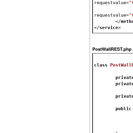
requestvalue
=
"
requestvalue
=
"
</
meth
</
service
>
PostWallREST.php
class
PostWall
privat
privat
privat
public