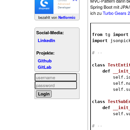
MVC-Pattern darin b
Spring Boot mit JPA
ich zu
Turbo Gears 2
bezahlt von
Netformic
Social-Media:
from
 tg 
import
LinkedIn
import
 jsonpic
Projekte:
# --
Github
class
TestEnti
GitLab
def
__init
        se
        s
        se
class
TestSubE
def
__init
        s
# --