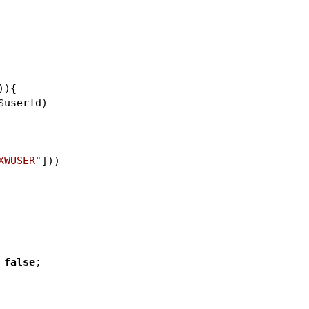
)){
$userId
) 
XWUSER"
]))
=
false
;