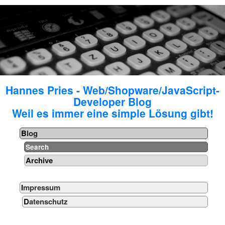
Hannes Pries - Web/Shopware/JavaScript-
Developer Blog
Weil es immer eine simple Lösung gibt!
Blog
Search
Archive
Impressum
Datenschutz