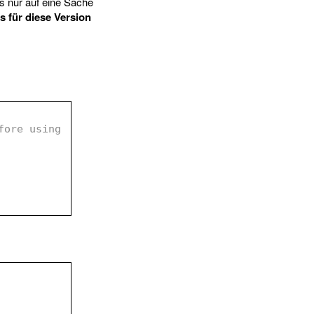
 nur auf eine Sache
 für diese Version
ore using 