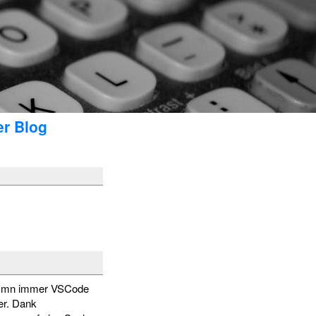
er Blog
uss mn immer VSCode
her. Dank