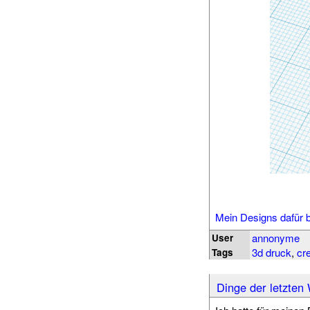
Mein Designs dafür b
annonyme
User
3d druck
,
cre
Tags
Dinge der letzten