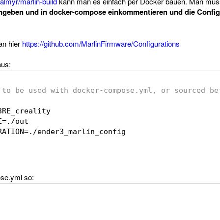
ealmyr/marlin-build
kann man es einfach per Docker bauen. Man muss
eben und in docker-compose einkommentieren und die Configs
an hier
https://github.com/MarlinFirmware/Configurations
aus:
 to be used with docker-compose.yml, or sourced bef
3RE_creality
E=
./out
RATION=
./ender3_marlin_config
se.yml so: