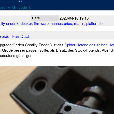
2023-04-10 19:16
Date
lity ender 3
,
docker
,
firmware
,
hannes pries
,
marlin
,
platformio
 Spider Fan Duct
pgrade für den Creality Ender 3 ist das
Spider Hotend des selben Her
er Größe besser passen sollte, als Ersatz des Stock-Hotends. Aber die
edeutend günstiger.