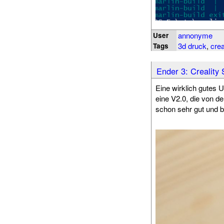
annonyme
User
3d druck
,
crea
Tags
Ender 3: Creality
Eine wirklich gutes U
eine V2.0, die von d
schon sehr gut und b