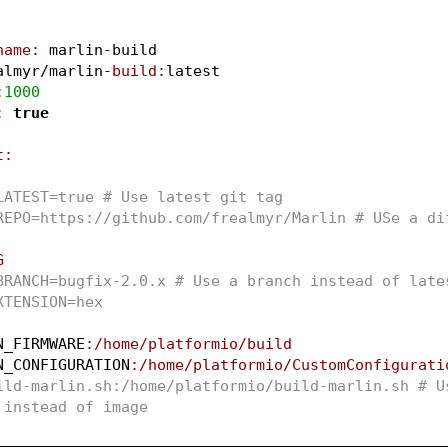
name:
 marlin-build
almyr/marlin-
build:
latest
:
1000
:
true
t:
LATEST=true # Use latest git tag
REPO=https://github.com/frealmyr/Marlin # USe a dif
G
BRANCH=bugfix-2.0.x # Use a branch instead of late
XTENSION=hex
N_FIRMWARE
:/home/platformio/build
N_CONFIGURATION
:/home/platformio/CustomConfigurati
ild-marlin.sh:/home/platformio/build-marlin.sh # Us
 instead of image