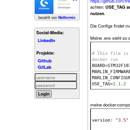
https://github.com/fr
achten:
USE_TAG ang
nutzen
.
bezahlt von
Netformic
Die Configs findet m
Social-Media:
Meine .env sieht so 
LinkedIn
Projekte:
# This file is
docker run
Github
BOARD=
STM32F10
GitLab
MARLIN_FIRMWAR
MARLIN_CONFIGU
USE_TAG=
2.1
.
2
meine docker-compo
version
: 
"3.5"