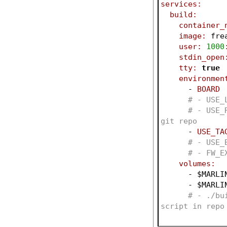
services:
build:
container_
image:
 fre
user:
1000
stdin_open
tty:
true
environmen
      - 
BOARD
# - USE_
# - USE_
git repo
      - 
USE_TA
# - USE_
# - FW_E
volumes:
      - 
$MARLI
      - 
$MARLI
# - ./bu
script in repo