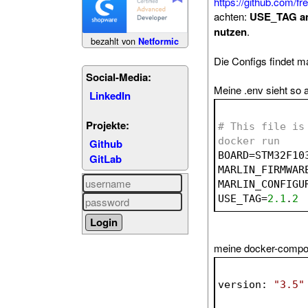
https://github.com/fr
achten:
USE_TAG ang
nutzen
.
bezahlt von
Netformic
Die Configs findet m
Social-Media:
Meine .env sieht so 
LinkedIn
Projekte:
# This file is
docker run
Github
BOARD=
STM32F10
GitLab
MARLIN_FIRMWAR
MARLIN_CONFIGU
USE_TAG=
2.1
.
2
meine docker-compo
version
: 
"3.5"