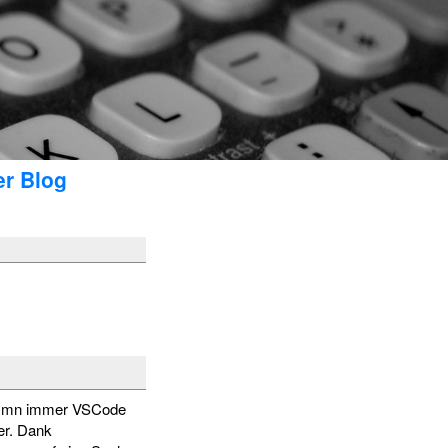
er Blog
uss mn immer VSCode
her. Dank