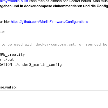
ealmyr/marlin-build
kann man es einfach per Docker bauen. Man muss
eben und in docker-compose einkommentieren und die Configs
an hier
https://github.com/MarlinFirmware/Configurations
aus:
 to be used with docker-compose.yml, or sourced bef
3RE_creality
E=
./out
RATION=
./ender3_marlin_config
se.yml so: