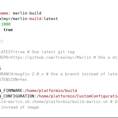
name:
 marlin-build
almyr/marlin-
build:
latest
:
1000
:
true
t:
LATEST=true # Use latest git tag
REPO=https://github.com/frealmyr/Marlin # USe a dif
G
BRANCH=bugfix-2.0.x # Use a branch instead of late
XTENSION=hex
N_FIRMWARE
:/home/platformio/build
N_CONFIGURATION
:/home/platformio/CustomConfigurati
ild-marlin.sh:/home/platformio/build-marlin.sh # Us
 instead of image