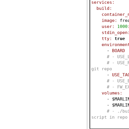
services:
build:
container_
image:
 fre
user:
1000
stdin_open
tty:
true
environmen
      - 
BOARD
# - USE_
# - USE_
git repo
      - 
USE_TA
# - USE_
# - FW_E
volumes:
      - 
$MARLI
      - 
$MARLI
# - ./bu
script in repo