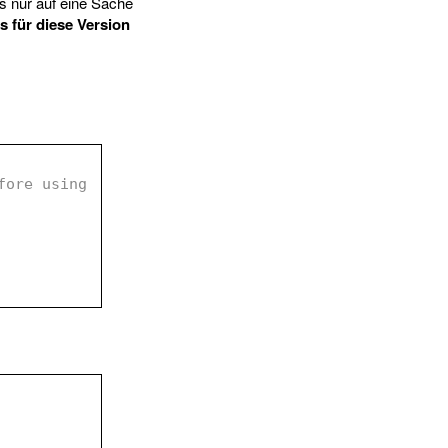
 nur auf eine Sache
 für diese Version
ore using 