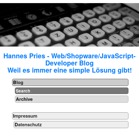
Hannes Pries - Web/Shopware/JavaScript-
Developer Blog
Weil es immer eine simple Lösung gibt!
Blog
Search
Archive
Impressum
Datenschutz