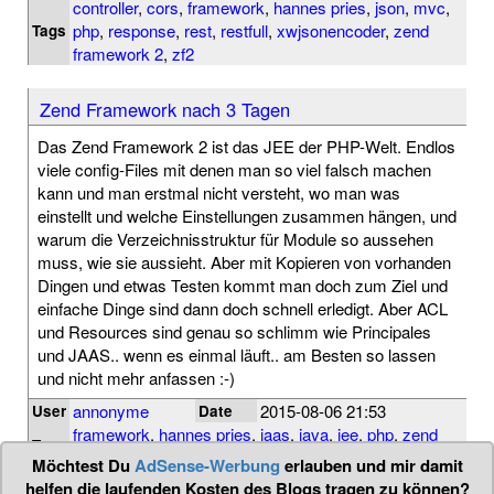
controller
,
cors
,
framework
,
hannes pries
,
json
,
mvc
,
php
,
response
,
rest
,
restfull
,
xwjsonencoder
,
zend
Tags
framework 2
,
zf2
Zend Framework nach 3 Tagen
Das Zend Framework 2 ist das JEE der PHP-Welt. Endlos
viele config-Files mit denen man so viel falsch machen
kann und man erstmal nicht versteht, wo man was
einstellt und welche Einstellungen zusammen hängen, und
warum die Verzeichnisstruktur für Module so aussehen
muss, wie sie aussieht. Aber mit Kopieren von vorhanden
Dingen und etwas Testen kommt man doch zum Ziel und
einfache Dinge sind dann doch schnell erledigt. Aber ACL
und Resources sind genau so schlimm wie Principales
und JAAS.. wenn es einmal läuft.. am Besten so lassen
und nicht mehr anfassen :-)
annonyme
2015-08-06 21:53
User
Date
framework
,
hannes pries
,
jaas
,
java
,
jee
,
php
,
zend
Tags
framework 2
,
zf2
Möchtest Du
AdSense-Werbung
erlauben und mir damit
helfen die laufenden Kosten des Blogs tragen zu können?