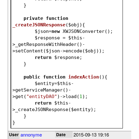
    }
private
function
_createJSONResponse
(
$obj
)
{
$json
=
new
 XWJSONConverter();
$response
 = 
$this
-
>_getResponseWithHeader()-
>setContent(
$json
->encode(
$obj
));
return
$response
;
    }
public
function
indexAction
()
{
$entity
=
$this
-
>getServiceManager()-
>get(
"entityDAO"
)->load(
1
);
return
$this
-
>_createJSONResponse(
$entity
);
    }
}
annonyme
2015-09-13 19:16
User
Date