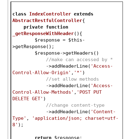
class
IndexController
extends
AbstractRestfulController
{
private
function
_getResponseWithHeader
()
{
$response
 = 
$this
-
>getResponse();
$response
->getHeaders()
//make can accessed by *
            ->addHeaderLine(
'Access-
Control-Allow-Origin'
,
'*'
)
//set allow methods
            ->addHeaderLine(
'Access-
Control-Allow-Methods'
,
'POST PUT 
DELETE GET'
)
//change content-type
            ->addHeaderLine(
'Content-
Type'
, 
'application/json; charset=utf-
8'
);
return
$response
;