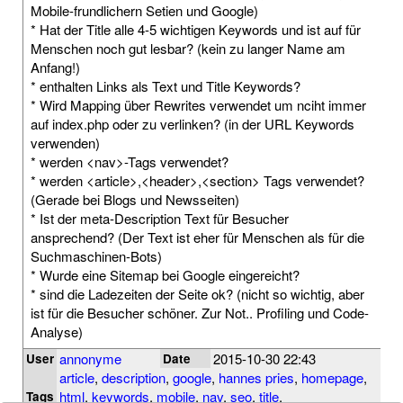
Mobile-frundlichern Setien und Google)
* Hat der Title alle 4-5 wichtigen Keywords und ist auf für
Menschen noch gut lesbar? (kein zu langer Name am
Anfang!)
* enthalten Links als Text und Title Keywords?
* Wird Mapping über Rewrites verwendet um nciht immer
auf index.php oder zu verlinken? (in der URL Keywords
verwenden)
* werden <nav>-Tags verwendet?
* werden <article>,<header>,<section> Tags verwendet?
(Gerade bei Blogs und Newsseiten)
* Ist der meta-Description Text für Besucher
ansprechend? (Der Text ist eher für Menschen als für die
Suchmaschinen-Bots)
* Wurde eine Sitemap bei Google eingereicht?
* sind die Ladezeiten der Seite ok? (nicht so wichtig, aber
ist für die Besucher schöner. Zur Not.. Profiling und Code-
Analyse)
annonyme
2015-10-30 22:43
User
Date
article
,
description
,
google
,
hannes pries
,
homepage
,
html
,
keywords
,
mobile
,
nav
,
seo
,
title
,
Tags