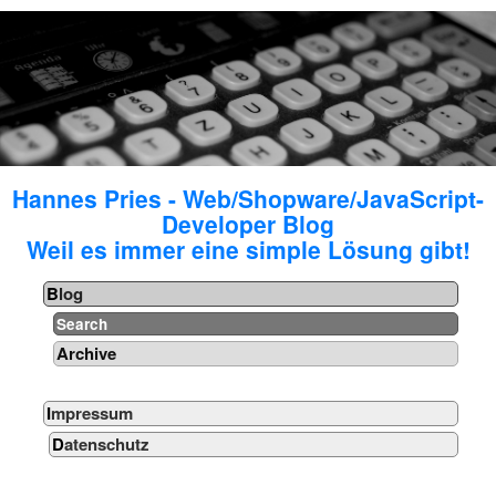
Hannes Pries - Web/Shopware/JavaScript-
Developer Blog
Weil es immer eine simple Lösung gibt!
Blog
Search
Archive
Impressum
Datenschutz