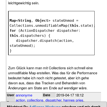
leichtgewichtig sein.
Map
<
String
, 
Object
> stateUnmod = 
Collections.unmodifiableMap(
this
.state);
for
 (ActionDispatcher dispatcher: 
this
.dispatchers) {
   dispatcher.dispatch(action, 
stateUnmod);
}
Zum Glück kann man mit Collections sich schnell eine
unmodifiable Map erstellen. Was das für die Performance
bedeutet habe ich noch nicht getestet, aber ich gehe
davon aus, dass das Tracken und Behandeln von
Änderungen am State am Ende auf wendiger wäre.
annonyme
2019-04-17 18:12
User
Date
action
,
collections
,
dispatcher
,
hannes pries
,
Tags
immutable
,
java
,
map
,
state
,
tipp
,
unmodifiable
Möchtest Du
AdSense-Werbung
erlauben und mir damit