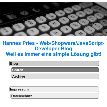
Hannes Pries - Web/Shopware/JavaScript-
Developer Blog
Weil es immer eine simple Lösung gibt!
Blog
Search
Archive
Impressum
Datenschutz