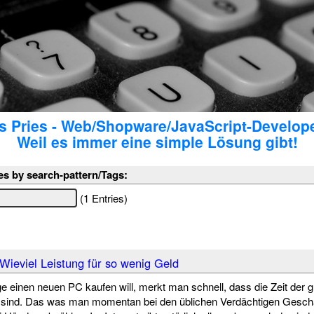
 Pries - Web/Shopware/JavaScript-Develop
Weil es immer eine simple Lösung gibt!
es by search-pattern/Tags:
(1 Entries)
Wieviel Leistung für so wenig Geld
 einen neuen PC kaufen will, merkt man schnell, dass die Zeit der
 sind. Das was man momentan bei den üblichen Verdächtigen Geschäf