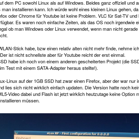
uf dem PC sowohl Linux als auf Windows. Beides ganz offiziell und a
man installieren kann. Ich würde wohl eines kleinen Linux gehen, da e
efox oder Chrome für Youtube ist keine Problem. VLC für Sat-TV und
ügbar. Es waren noch einfache Zeiten, als das OS noch irgendwie ein
 egal ob man Windows oder Linux verwendet, wenn man nicht gerade 
cht.
 WLAN-Stick habe, bzw einen relativ alten nicht mehr finde, nehme ich
 ist nicht schnellste aber für Youtube reicht der erst einmal.
 habe ich noch von einem anderen gescheiterten Projekt (die SSD
im Test mit einem SATA-Adapter heraus stellte!).
eLux-Linux auf der 1GB SSD hat zwar einen Firefox, aber der war nur 
d lies sich nicht wirklich einfach updaten. Die Version hatte noch k
5-Video dabei und Flash ist jetzt wirklich heutzutage keine Option
 installieren müssen.