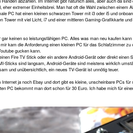
Händen abzählen. Im Internet gibt natürlich alles, aber auch da sind 
 eher extremer Einheitsbrei. Man hat oft die Wahl zwischen einem A
le PC hat einen kleinen schwarzen Tower mit i3 oder i5 und onboar
 Tower mit viel Licht, i7 und einer mittleren Gaming-Grafikkarte und 
 gar keinen so leistungsfähigen PC. Alles was man neu kaufen kann 
ei mir kam die Anforderung einen kleinen PC für das Schlafzimmer zu 
 Youtube gucken kann.
inen Fire TV Stick oder ein andere Android-Gerät oder direkt einen
MI-Sticks sind langsam, Android-Geräte sind meistens wirklich umst
am und unübersichtlich, ein neues TV-Gerät ist unnötig teuer.
 Internet ja noch Ebay und dort gibt es kleine, unscheinbare PCs für 
ten PC bekommt man dort schon für 30 Euro. Ich habe mich für einen