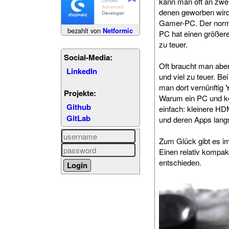
kann man oft an zwei 
denen geworben wird,
Gamer-PC. Der norma
bezahlt von
Netformic
PC hat einen größeren
zu teuer.
Social-Media:
Oft braucht man aber
LinkedIn
und viel zu teuer. B
man dort vernünftig
Projekte:
Warum ein PC und ke
Github
einfach: kleinere HD
GitLab
und deren Apps langs
Zum Glück gibt es im
Einen relativ kompak
entschieden.