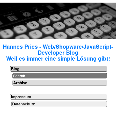
Hannes Pries - Web/Shopware/JavaScript-
Developer Blog
Weil es immer eine simple Lösung gibt!
Blog
Search
Archive
Impressum
Datenschutz