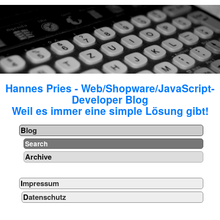
Hannes Pries - Web/Shopware/JavaScript-
Developer Blog
Weil es immer eine simple Lösung gibt!
Blog
Search
Archive
Impressum
Datenschutz