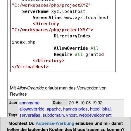
"C:/workspaces/php/projectXYZ"
ServerName
 xyz.localhost
ServerAlias
 www.xyz.localhost
<Directory 
"C:/workspaces/php/projectXYZ">
DirectoryIndex
index.php
AllowOverride
All
Require
all
 granted
</Directory>
</VirtualHost>
Mit
AllowOverride
erlaubt man das Verwenden von
Rewrites
annonyme
2015-10-05 19:32
User
Date
allowoverride
,
apache
,
hannes pries
,
httpd
,
lokal
,
serveralias
,
subdomain
,
vhost
,
webdevelopment
,
Tags
webentlicklung
,
zend framework
,
zf2
Möchtest Du
AdSense-Werbung
erlauben und mir damit
helfen die laufenden Kosten des Blogs tragen zu können?