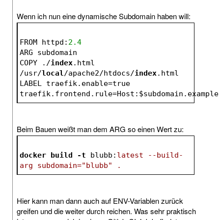
Wenn ich nun eine dynamische Subdomain haben will:
FROM httpd:
2.4
ARG subdomain
COPY ./
index
.html 
/usr/
local
/apache2/htdocs/
index
.html
LABEL traefik.enable=true 
traefik.frontend.rule=Host:
$subdomain
.example
Beim Bauen weißt man dem ARG so einen Wert zu:
docker
build
-t
blubb
:
latest --build-
arg subdomain=
"blubb"
 .
Hier kann man dann auch auf ENV-Variablen zurück
greifen und die weiter durch reichen. Was sehr praktisch