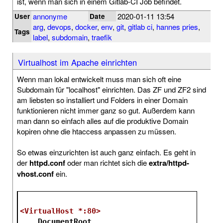
ist, wenn man sich in einem Gitlab-CI Job befindet.
annonyme
2020-01-11 13:54
User
Date
arg
,
devops
,
docker
,
env
,
git
,
gitlab ci
,
hannes pries
,
Tags
label
,
subdomain
,
traefik
Virtualhost im Apache einrichten
Wenn man lokal entwickelt muss man sich oft eine
Subdomain für "localhost" einrichten. Das ZF und ZF2 sind
am liebsten so installiert und Folders in einer Domain
funktionieren nicht immer ganz so gut. Außerdem kann
man dann so einfach alles auf die produktive Domain
kopiren ohne die htaccess anpassen zu müssen.
So etwas einzurichten ist auch ganz einfach. Es geht in
der
httpd.conf
oder man richtet sich die
extra/httpd-
vhost.conf
ein.
<VirtualHost *:80>
DocumentRoot