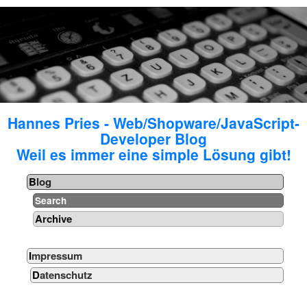
Hannes Pries - Web/Shopware/JavaScript-
Developer Blog
Weil es immer eine simple Lösung gibt!
Blog
Search
Archive
Impressum
Datenschutz