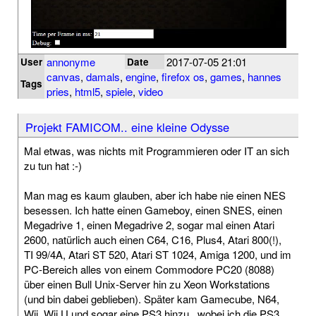
annonyme
2017-07-05 21:01
User
Date
canvas
,
damals
,
engine
,
firefox os
,
games
,
hannes
Tags
pries
,
html5
,
spiele
,
video
Projekt FAMICOM.. eine kleine Odysse
Mal etwas, was nichts mit Programmieren oder IT an sich
zu tun hat :-)
Man mag es kaum glauben, aber ich habe nie einen NES
besessen. Ich hatte einen Gameboy, einen SNES, einen
Megadrive 1, einen Megadrive 2, sogar mal einen Atari
2600, natürlich auch einen C64, C16, Plus4, Atari 800(!),
TI 99/4A, Atari ST 520, Atari ST 1024, Amiga 1200, und im
PC-Bereich alles von einem Commodore PC20 (8088)
über einen Bull Unix-Server hin zu Xeon Workstations
(und bin dabei geblieben). Später kam Gamecube, N64,
Wii, Wii U und sogar eine PS3 hinzu.. wobei ich die PS3