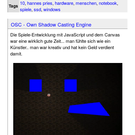
10
,
hannes pries
,
hardware
,
menschen
,
notebook
,
Tags
spiele
,
ssd
,
windows
OSC - Own Shadow Casting Engine
Die Spiele-Entwicklung mit JavaScript und dem Canvas
war eine wirklich gute Zeit... man fühlte sich wie ein
Künstler.. man war kreativ und hat kein Geld verdient
damit.