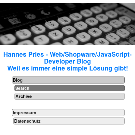
Hannes Pries - Web/Shopware/JavaScript-
Developer Blog
Weil es immer eine simple Lösung gibt!
Blog
Search
Archive
Impressum
Datenschutz