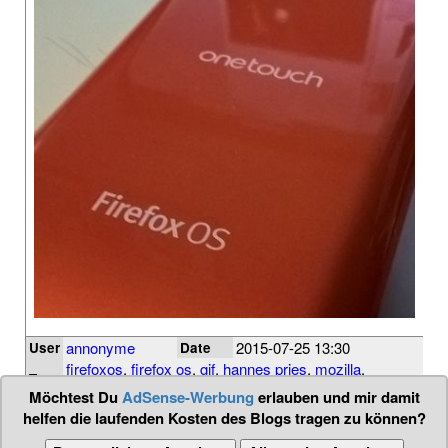
annonyme
2015-07-25 13:30
User
Date
firefoxos
,
firefox os
,
gif
,
hannes pries
,
mozilla
,
Tags
smartphone
,
webm
Möchtest Du
AdSense-Werbung
erlauben und mir damit
helfen die laufenden Kosten des Blogs tragen zu können?