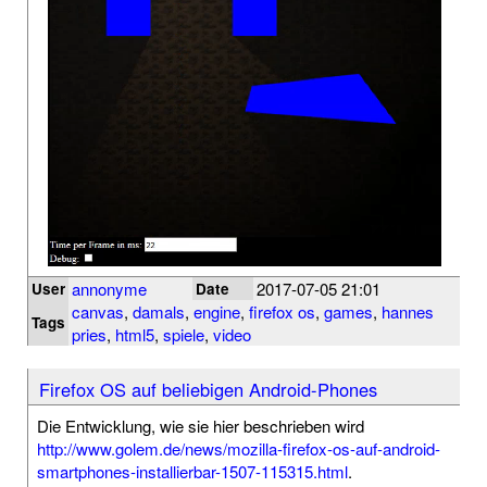
annonyme
2017-07-05 21:01
User
Date
canvas
,
damals
,
engine
,
firefox os
,
games
,
hannes
Tags
pries
,
html5
,
spiele
,
video
Firefox OS auf beliebigen Android-Phones
Die Entwicklung, wie sie hier beschrieben wird
http://www.golem.de/news/mozilla-firefox-os-auf-android-
smartphones-installierbar-1507-115315.html
.