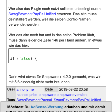
Wer also das Plugin noch nutzt sollte es unbedingt durch
SwagPaymentPayPalUnified
ersetzen. Das alte muss
deinstalliert werden, weil die selben Config-Namen
verwendet werden.
Wer das alte noch hat und in das selbe Problem läuft,
muss dann leider die Zeile 146 per Hand ändern. In etwas
wie das hier:
if
 (
false
) {
Darin wird etwas für Shopware < 4.2.0 gemacht, was wir
mit 5.6 eindeutig nicht mehr brauchen.
annonyme
2019-08-22 20:58
User
Date
hannes pries
,
shopware
,
shopware version
,
SwagPaymentPaypal
,
SwagPaymentPayPalUnified
,
Tags
tipp
,
update
Möchtest Du
AdSense-Werbung
erlauben und mir damit