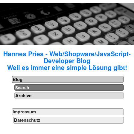
Hannes Pries - Web/Shopware/JavaScript-
Developer Blog
Weil es immer eine simple Lösung gibt!
Blog
Search
Archive
Impressum
Datenschutz