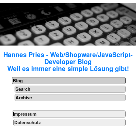
Hannes Pries - Web/Shopware/JavaScript-
Developer Blog
Weil es immer eine simple Lösung gibt!
Blog
Search
Archive
Impressum
Datenschutz