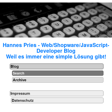
Hannes Pries - Web/Shopware/JavaScript-
Developer Blog
Weil es immer eine simple Lösung gibt!
Blog
Search
Archive
Impressum
Datenschutz