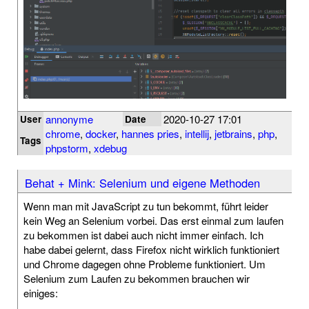
annonyme
2020-10-27 17:01
User
Date
chrome
,
docker
,
hannes pries
,
intellij
,
jetbrains
,
php
,
Tags
phpstorm
,
xdebug
Behat + Mink: Selenium und eigene Methoden
Wenn man mit JavaScript zu tun bekommt, führt leider
kein Weg an Selenium vorbei. Das erst einmal zum laufen
zu bekommen ist dabei auch nicht immer einfach. Ich
habe dabei gelernt, dass Firefox nicht wirklich funktioniert
und Chrome dagegen ohne Probleme funktioniert. Um
Selenium zum Laufen zu bekommen brauchen wir
einiges: