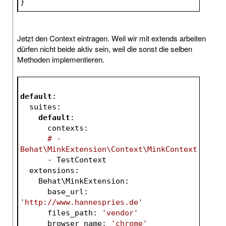
}
Jetzt den Context eintragen. Weil wir mit extends arbeiten
dürfen nicht beide aktiv sein, weil die sonst die selben
Methoden implementieren.
default
:
  suites:
default
:
      contexts:
# - 
Behat\MinkExtension\Context\MinkContext
      - TestContext
  extensions:
    Behat\MinkExtension:
      base_url: 
'http://www.hannespries.de'
      files_path: 
'vendor'
      browser_name: 
'chrome'