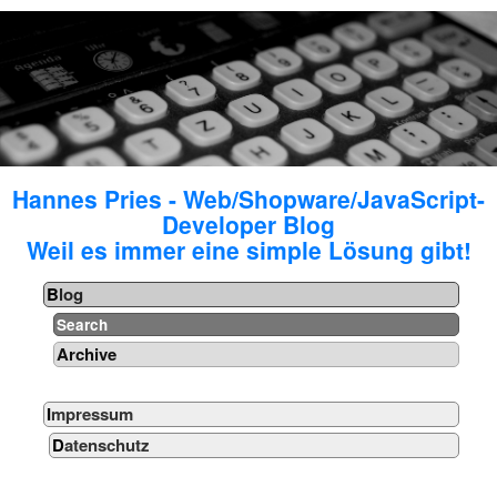
Hannes Pries - Web/Shopware/JavaScript-
Developer Blog
Weil es immer eine simple Lösung gibt!
Blog
Search
Archive
Impressum
Datenschutz