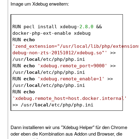
Image um Xdebug erweitern:
RUN pecl install xdebug-
2.8
.
0
 && 
docker-php-ext-enable xdebug
RUN 
echo
'zend_extension="/usr/local/lib/php/extension
debug-non-zts-20151012/xdebug.so"'
 >> 
/usr/
local
/etc/php/php.ini
RUN 
echo
'xdebug.remote_port=9000'
 >> 
/usr/
local
/etc/php/php.ini
RUN 
echo
'xdebug.remote_enable=1'
 >> 
/usr/
local
/etc/php/php.ini
RUN 
echo
'xdebug.remote_host=host.docker.internal'
>> /usr/
local
/etc/php/php.ini
Dann installieren wir uns "Xdebug Helper" für den Chrome
oder eben die Kombination aus Addon und Browser, die