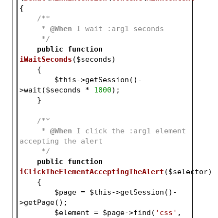
{
/**
     * 
@When
 I wait :arg1 seconds
     */
public
function
iWaitSeconds
(
$seconds
)
{
$this
->getSession()-
>wait(
$seconds
 * 
1000
);
    }
/**
     * 
@When
 I click the :arg1 element 
accepting the alert
     */
public
function
iClickTheElementAcceptingTheAlert
(
$selector
)
{
$page
 = 
$this
->getSession()-
>getPage();
$element
 = 
$page
->find(
'css'
, 