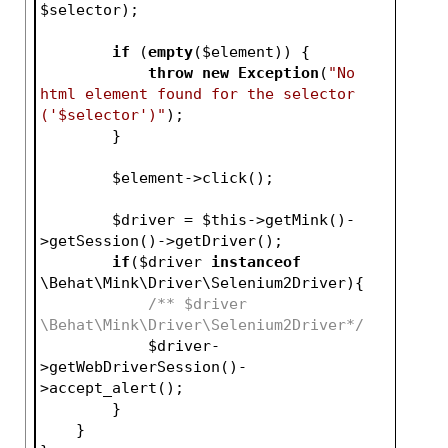
$selector
);
if
 (
empty
(
$element
)) {
throw
new
Exception
(
"No 
html element found for the selector 
('$selector')"
);
        }
$element
->click();
$driver
 = 
$this
->getMink()-
>getSession()->getDriver();
if
(
$driver
instanceof
\Behat\Mink\Driver\Selenium2Driver){
/** $driver 
\Behat\Mink\Driver\Selenium2Driver*/
$driver
-
>getWebDriverSession()-
>accept_alert();
        }
    }