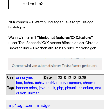
      selenium2: ~
Nun können wir Warten und sogar Javascript Dialoge
bestätigen.
Wenn wir nun mit
"bin/behat features/XXX.feature"
unser Test Scenario XXX starten öffnet sich der Chrome-
Browser und wir können alle Tests visuell mit verfolgen.
annonyme
2018-12-12 18:29
User
Date
bdd
,
behat
,
behavior driven development
,
chrome
,
hannes pries
,
java
,
mink
,
php
,
phpunit
,
selenium
,
test
Tags
driven
,
unitest
mp4togif.com im Edge