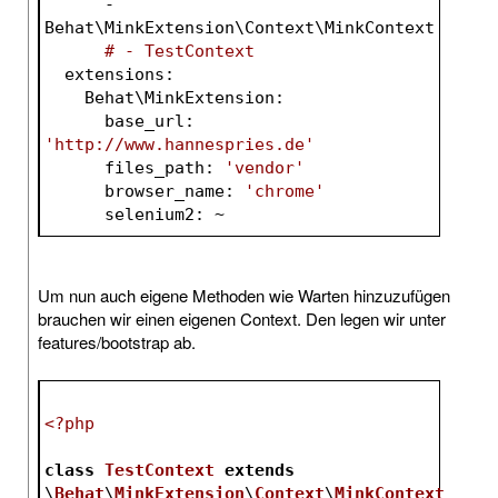
      - 
Behat\MinkExtension\Context\MinkContext
# - TestContext
  extensions:
    Behat\MinkExtension:
      base_url: 
'http://www.hannespries.de'
      files_path: 
'vendor'
      browser_name: 
'chrome'
      selenium2: ~
Um nun auch eigene Methoden wie Warten hinzuzufügen
brauchen wir einen eigenen Context. Den legen wir unter
features/bootstrap ab.
<?php
class
TestContext
extends
\
Behat
\
MinkExtension
\
Context
\
MinkContext