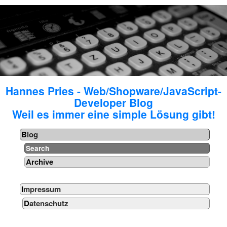
Hannes Pries - Web/Shopware/JavaScript-
Developer Blog
Weil es immer eine simple Lösung gibt!
Blog
Search
Archive
Impressum
Datenschutz