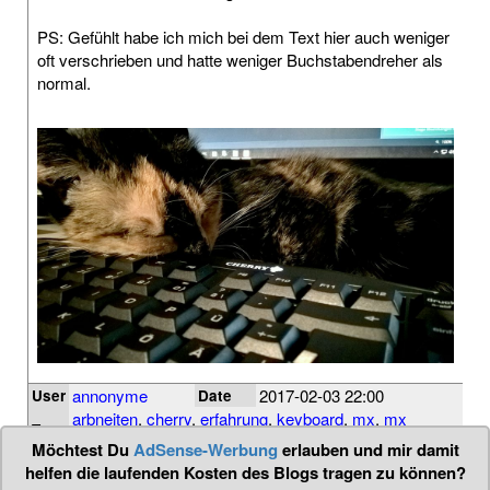
PS: Gefühlt habe ich mich bei dem Text hier auch weniger
oft verschrieben und hatte weniger Buchstabendreher als
normal.
annonyme
2017-02-03 22:00
User
Date
arbneiten
,
cherry
,
erfahrung
,
keyboard
,
mx
,
mx
Tags
board
,
review
,
schalter
,
switches
,
tastatur
Möchtest Du
AdSense-Werbung
erlauben und mir damit
helfen die laufenden Kosten des Blogs tragen zu können?