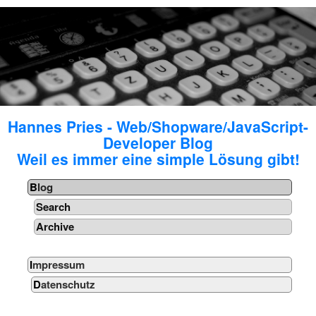
Hannes Pries - Web/Shopware/JavaScript-
Developer Blog
Weil es immer eine simple Lösung gibt!
Blog
Search
Archive
Impressum
Datenschutz