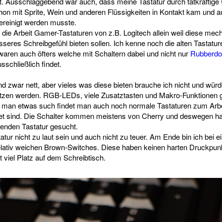
. Ausschlaggebend war auch, dass meine Tastatur durch tatkräftige
chon mit Sprite, Wein und anderen Flüssigkeiten in Kontakt kam und 
ereinigt werden musste.
r die Arbeit Gamer-Tastaturen von z.B. Logitech allein weil diese mec
sseres Schreibgefühl bieten sollen. Ich kenne noch die alten Tastatu
waren auch öfters welche mit Schaltern dabei und nicht nur
Rubberdo
sschließlich findet.
d zwar nett, aber vieles was diese bieten brauche ich nicht und würd
 nutzen werden. RGB-LEDs, viele Zusatztasten und Makro-Funktionen 
 man etwas such findet man auch noch normale Tastaturen zum Arbei
tet sind. Die Schalter kommen meistens von Cherry und deswegen ha
enden Tastatur gesucht.
tatur nicht zu laut sein und auch nicht zu teuer. Am Ende bin ich bei e
lativ weichen Brown-Switches. Diese haben keinen harten Druckpunkt
 viel Platz auf dem Schreibtisch.