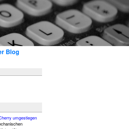
er Blog
Cherry umgestiegen
mechanischen