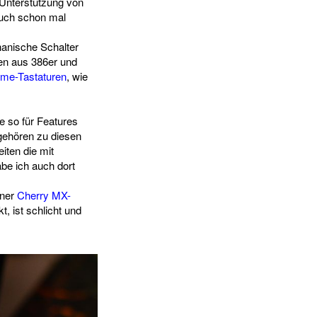
 Unterstützung von
auch schon mal
hanische Schalter
ren aus 386er und
me-Tastaturen
, wie
e so für Features
gehören zu diesen
ten die mit
be ich auch dort
iner
Cherry MX-
, ist schlicht und