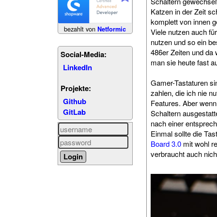
Schaltern gewechselt
Katzen in der Zeit s
komplett von innen g
bezahlt von
Netformic
Viele nutzen auch fü
nutzen und so ein be
486er Zeiten und da 
Social-Media:
man sie heute fast au
LinkedIn
Gamer-Tastaturen sin
Projekte:
zahlen, die ich nie
Github
Features. Aber wenn
GitLab
Schaltern ausgestat
nach einer entsprech
Einmal sollte die Tas
Board 3.0
mit wohl re
verbraucht auch nicht