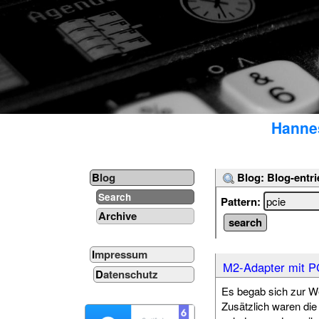
Hannes
Blog: Blog-entri
Blog
Search
Pattern:
Archive
Impressum
M2-Adapter mit P
Datenschutz
Es begab sich zur W
Zusätzlich waren di