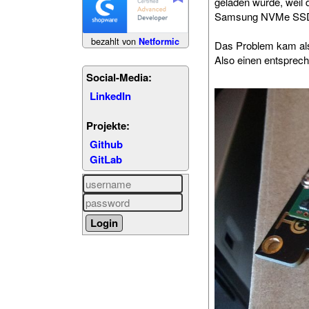
geladen wurde, weil 
Samsung NVMe SSD k
bezahlt von
Netformic
Das Problem kam als 
Also einen entsprec
Social-Media:
LinkedIn
Projekte:
Github
GitLab