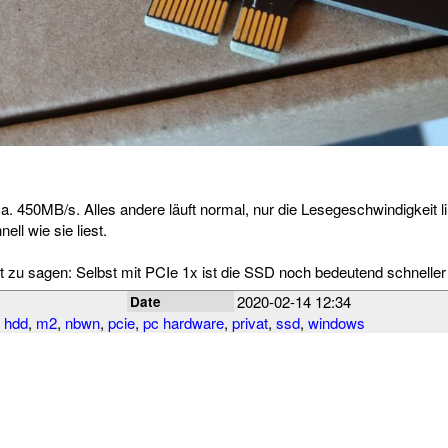
 ca. 450MB/s. Alles andere läuft normal, nur die Lesegeschwindigkeit lim
ell wie sie liest.
t zu sagen: Selbst mit PCIe 1x ist die SSD noch bedeutend schneller
2020-02-14 12:34
Date
,
hdd
,
m2
,
nbwn
,
pcie
,
pc hardware
,
privat
,
ssd
,
windows