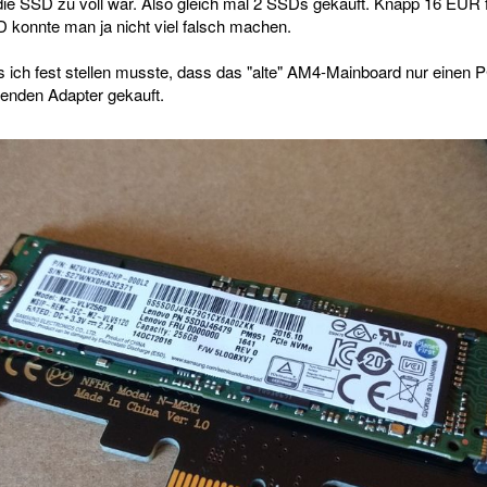
die SSD zu voll war. Also gleich mal 2 SSDs gekauft. Knapp 16 EUR
onnte man ja nicht viel falsch machen.
ich fest stellen musste, dass das "alte" AM4-Mainboard nur einen PCI
henden Adapter gekauft.