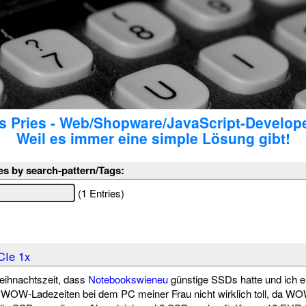
 Pries - Web/Shopware/JavaScript-Develop
Weil es immer eine simple Lösung gibt!
es by search-pattern/Tags:
(1 Entries)
CIe 1x
eihnachtszeit, dass
Notebookswieneu
günstige SSDs hatte und ich e
e WOW-Ladezeiten bei dem PC meiner Frau nicht wirklich toll, da 