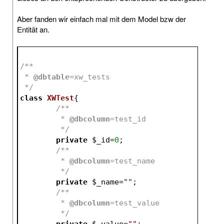
Aber fanden wir einfach mal mit dem Model bzw der
Entität an.
/**
 * 
@dbtable
=xw_tests
 */
class
XWTest
{
/**
	 * 
@dbcolumn
=test_id
	 */
private
$_id
=
0
;
/**
	 * 
@dbcolumn
=test_name
	 */
private
$_name
=
""
;
/**
	 * 
@dbcolumn
=test_value
	 */
private
$_value
=
""
;