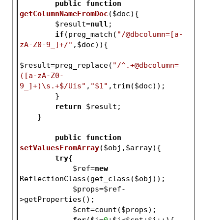
public
function
getColumnNameFromDoc
(
$doc
)
{
$result
=
null
;
if
(preg_match(
"/@dbcolumn=[a-
zA-Z0-9_]+/"
,
$doc
)){
$result
=preg_replace(
"/^.+@dbcolumn=
([a-zA-Z0-
9_]+)\s.+$/Uis"
,
"$1"
,trim(
$doc
));
        }
return
$result
;
    }
public
function
setValuesFromArray
(
$obj
,
$array
)
{
try
{
$ref
=
new
ReflectionClass(get_class(
$obj
));
$props
=
$ref
-
>getProperties();
$cnt
=count(
$props
);
for
(
$i
=
0
;
$i
<
$cnt
;
$i
++){