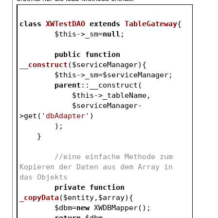
class
XWTestDAO
extends
TableGateway
{
$this
->_sm=
null
;
public
function
__construct
(
$serviceManager
)
{
$this
->_sm=
$serviceManager
;
parent
::__construct(
$this
->_tableName,
$serviceManager
-
>get(
'dbAdapter'
)
        );
    }
//eine einfache Methode zum 
Kopieren der Daten aus dem Array in 
das Objekts
private
function
_copyData
(
$entity
,
$array
)
{
$dbm
=
new
 XWDBMapper();
return
$dbm
-