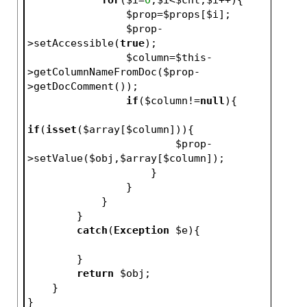
$prop
=
$props
[
$i
];
$prop
-
>setAccessible(
true
);
$column
=
$this
-
>getColumnNameFromDoc(
$prop
-
>getDocComment());
if
(
$column
!=
null
){
if
(
isset
(
$array
[
$column
])){
$prop
-
>setValue(
$obj
,
$array
[
$column
]);
                    }
                }
            }
        }
catch
(
Exception
$e
){
        }
return
$obj
;
    }
}