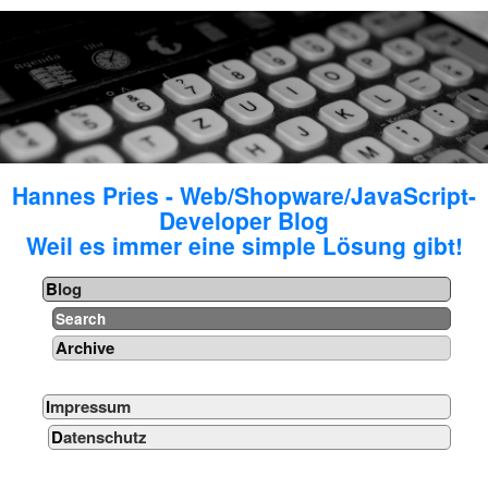
Hannes Pries - Web/Shopware/JavaScript-
Developer Blog
Weil es immer eine simple Lösung gibt!
Blog
Search
Archive
Impressum
Datenschutz