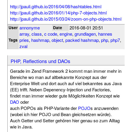
http://jpauli.github.io/2016/04/08/hashtables.html
http://jpauli.github.io/2016/01/14/php-7-objects.html
http://jpauli.github.io/2015/03/24/zoom-on-php-objects.html
annonyme
2016-08-01 20:51
User
Date
array
,
class
,
c code
,
engine
,
grundlagen
,
hannes
pries
,
hashmap
,
object
,
packed hashmap
,
php
,
php7
,
Tags
zval
PHP, Reflections und DAOs
Gerade im Zend Framework 2 kommt man immer mehr in
Bereiche wo man auf altbekannte Konzept aus der
Enterprise Welt und dort auch auf viel bekanntes aus Java
(EE) trifft. Neben Depenency-Injection und Factories,
findet man immer wieder gute Möglichkeiten Konzept wie
DAO
oder
auch POPOs als PHP-Variante der
POJO
s anzuwenden
(wobei ich hier POJO und Bean gleichsetzen würde).
Auch Getter und Setter gehören hier genau so zum Alltag
wie in Java.