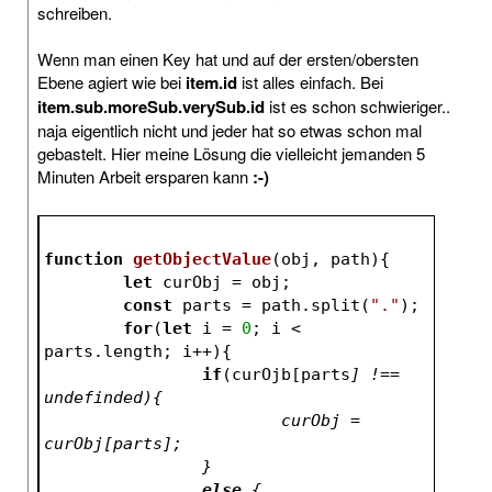
schreiben.
Wenn man einen Key hat und auf der ersten/obersten
Ebene agiert wie bei
item.id
ist alles einfach. Bei
item.sub.moreSub.verySub.id
ist es schon schwieriger..
naja eigentlich nicht und jeder hat so etwas schon mal
gebastelt. Hier meine Lösung die vielleicht jemanden 5
Minuten Arbeit ersparen kann
:-)
function
getObjectValue
(
obj, path
)
{
let
 curObj = obj;
const
 parts = path.split(
"."
);
for
(
let
 i = 
0
; i < 
parts.length; i++){
if
(curOjb[parts
] !== 
undefinded){
			curObj = 
curObj[parts
];
		}
else
 {