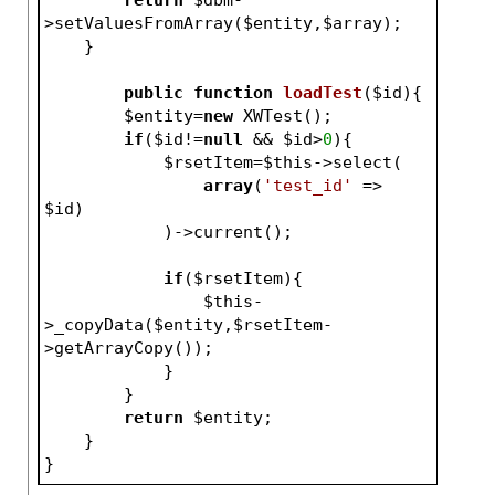
>setValuesFromArray(
$entity
,
$array
);
    }
public
function
loadTest
(
$id
)
{
$entity
=
new
 XWTest();
if
(
$id
!=
null
 && 
$id
>
0
){
$rsetItem
=
$this
->select(
array
(
'test_id'
 => 
$id
)
            )->current();
if
(
$rsetItem
){
$this
-
>_copyData(
$entity
,
$rsetItem
-
>getArrayCopy());
            }
        }
return
$entity
;
    }
}