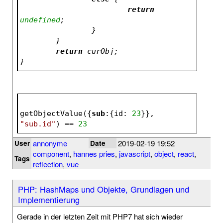
return
undefined
;
		}
	}
return
 curObj;
}
getObjectValue({
sub
:{
id: 
23
}}, 
"sub.id"
) == 
23
annonyme
2019-02-19 19:52
User
Date
component
,
hannes pries
,
javascript
,
object
,
react
,
Tags
reflection
,
vue
PHP: HashMaps und Objekte, Grundlagen und
Implementierung
Gerade in der letzten Zeit mit PHP7 hat sich wieder