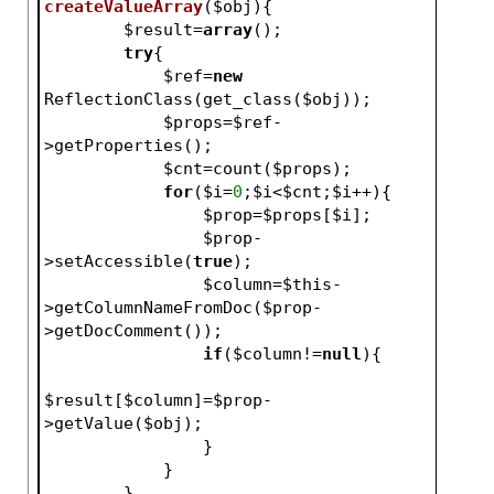
createValueArray
(
$obj
)
{
$result
=
array
();
try
{
$ref
=
new
ReflectionClass(get_class(
$obj
));
$props
=
$ref
-
>getProperties();
$cnt
=count(
$props
);
for
(
$i
=
0
;
$i
<
$cnt
;
$i
++){
$prop
=
$props
[
$i
];
$prop
-
>setAccessible(
true
);
$column
=
$this
-
>getColumnNameFromDoc(
$prop
-
>getDocComment());
if
(
$column
!=
null
){
$result
[
$column
]=
$prop
-
>getValue(
$obj
);
                }
            }
        }