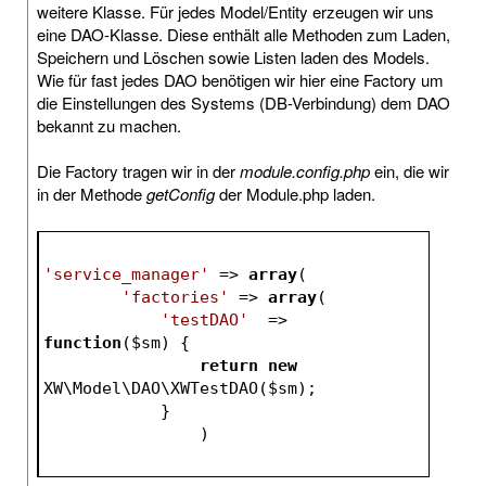
weitere Klasse. Für jedes Model/Entity erzeugen wir uns
eine DAO-Klasse. Diese enthält alle Methoden zum Laden,
Speichern und Löschen sowie Listen laden des Models.
Wie für fast jedes DAO benötigen wir hier eine Factory um
die Einstellungen des Systems (DB-Verbindung) dem DAO
bekannt zu machen.
Die Factory tragen wir in der
module.config.php
ein, die wir
in der Methode
getConfig
der Module.php laden.
'service_manager'
 => 
array
(
'factories'
 => 
array
(
'testDAO'
  => 
function
(
$sm
)
{
return
new
XW\Model\DAO\XWTestDAO(
$sm
);
            }
		)			