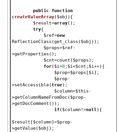
public
function
createValueArray
(
$obj
)
{
$result
=
array
();
try
{
$ref
=
new
ReflectionClass(get_class(
$obj
));
$props
=
$ref
-
>getProperties();
$cnt
=count(
$props
);
for
(
$i
=
0
;
$i
<
$cnt
;
$i
++){
$prop
=
$props
[
$i
];
$prop
-
>setAccessible(
true
);
$column
=
$this
-
>getColumnNameFromDoc(
$prop
-
>getDocComment());
if
(
$column
!=
null
){
$result
[
$column
]=
$prop
-
>getValue(
$obj
);