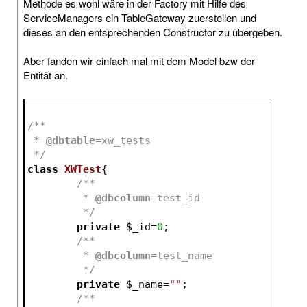
Methode es wohl wäre in der Factory mit Hilfe des
ServiceManagers ein TableGateway zuerstellen und
dieses an den entsprechenden Constructor zu übergeben.
Aber fanden wir einfach mal mit dem Model bzw der
Entität an.
/**
 * 
@dbtable
=xw_tests
 */
class
XWTest
{
/**
	 * 
@dbcolumn
=test_id
	 */
private
$_id
=
0
;
/**
	 * 
@dbcolumn
=test_name
	 */
private
$_name
=
""
;
/**