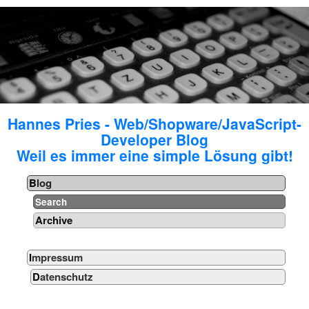
Hannes Pries - Web/Shopware/JavaScript-
Developer Blog
Weil es immer eine simple Lösung gibt!
Blog
Search
Archive
Impressum
Datenschutz