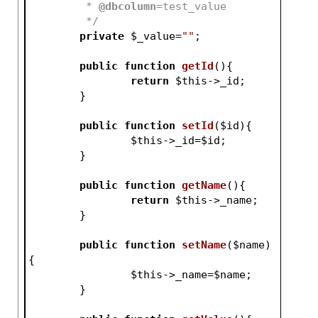
	 * 
@dbcolumn
=test_value
	 */
private
$_value
=
""
;
public
function
getId
()
{
return
$this
->_id;
	}
public
function
setId
(
$id
)
{
$this
->_id=
$id
;
	}
public
function
getName
()
{
return
$this
->_name;
	}
public
function
setName
(
$name
)
{
$this
->_name=
$name
;
	}