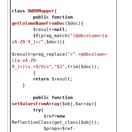
class
XWDBMapper
{
public
function
getColumnNameFromDoc
(
$doc
)
{
$result
=
null
;
if
(preg_match(
"/@dbcolumn=[a-
zA-Z0-9_]+/"
,
$doc
)){
$result
=preg_replace(
"/^.+@dbcolumn=
([a-zA-Z0-
9_]+)\s.+$/Uis"
,
"$1"
,trim(
$doc
));
        }
return
$result
;
    }
public
function
setValuesFromArray
(
$obj
,
$array
)
{
try
{
$ref
=
new
ReflectionClass(get_class(
$obj
));
$props
=
$ref
-