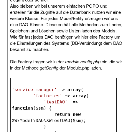
Also bleiben wir bei unserem einfachen POPO und
erstellen für die Zugriffe auf die Datenbank nutzen wir eine
weitere Klasse. Für jedes Model/Entity erzeugen wir uns
eine DAO-Klasse. Diese enthält alle Methoden zum Laden,
Speichern und Löschen sowie Listen laden des Models.
Wie für fast jedes DAO benötigen wir hier eine Factory um
die Einstellungen des Systems (DB-Verbindung) dem DAO
bekannt zu machen.
Die Factory tragen wir in der
module.config.php
ein, die wir
in der Methode
getConfig
der Module.php laden.
'service_manager'
 => 
array
(
'factories'
 => 
array
(
'testDAO'
  => 
function
(
$sm
)
{
return
new
XW\Model\DAO\XWTestDAO(
$sm
);
            }