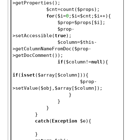
>getProperties();
$cnt
=count(
$props
);
for
(
$i
=
0
;
$i
<
$cnt
;
$i
++){
$prop
=
$props
[
$i
];
$prop
-
>setAccessible(
true
);
$column
=
$this
-
>getColumnNameFromDoc(
$prop
-
>getDocComment());
if
(
$column
!=
null
){
if
(
isset
(
$array
[
$column
])){
$prop
-
>setValue(
$obj
,
$array
[
$column
]);
                    }
                }
            }
        }
catch
(
Exception
$e
){
        }