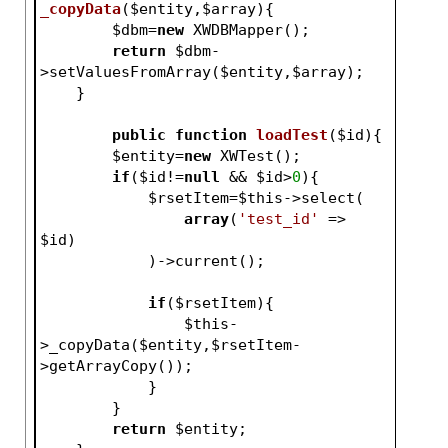
_copyData
(
$entity
,
$array
)
{
$dbm
=
new
 XWDBMapper();
return
$dbm
-
>setValuesFromArray(
$entity
,
$array
);
    }
public
function
loadTest
(
$id
)
{
$entity
=
new
 XWTest();
if
(
$id
!=
null
 && 
$id
>
0
){
$rsetItem
=
$this
->select(
array
(
'test_id'
 => 
$id
)
            )->current();
if
(
$rsetItem
){
$this
-
>_copyData(
$entity
,
$rsetItem
-
>getArrayCopy());
            }
        }
return
$entity
;