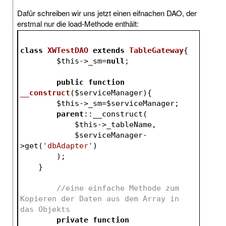
Dafür schreiben wir uns jetzt einen eifnachen DAO, der
erstmal nur die load-Methode enthält:
class
XWTestDAO
extends
TableGateway
{
$this
->_sm=
null
;
public
function
__construct
(
$serviceManager
)
{
$this
->_sm=
$serviceManager
;
parent
::__construct(
$this
->_tableName,
$serviceManager
-
>get(
'dbAdapter'
)
        );
    }
//eine einfache Methode zum 
Kopieren der Daten aus dem Array in 
das Objekts
private
function