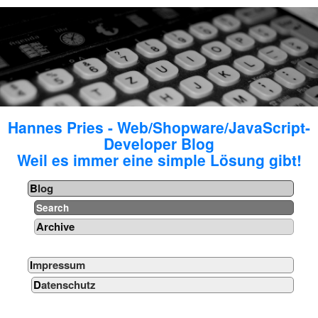
Hannes Pries - Web/Shopware/JavaScript-
Developer Blog
Weil es immer eine simple Lösung gibt!
Blog
Search
Archive
Impressum
Datenschutz