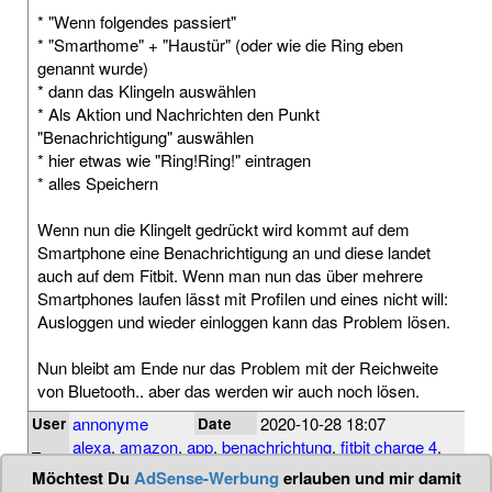
* "Wenn folgendes passiert"
* "Smarthome" + "Haustür" (oder wie die Ring eben
genannt wurde)
* dann das Klingeln auswählen
* Als Aktion und Nachrichten den Punkt
"Benachrichtigung" auswählen
* hier etwas wie "Ring!Ring!" eintragen
* alles Speichern
Wenn nun die Klingelt gedrückt wird kommt auf dem
Smartphone eine Benachrichtigung an und diese landet
auch auf dem Fitbit. Wenn man nun das über mehrere
Smartphones laufen lässt mit Profilen und eines nicht will:
Ausloggen und wieder einloggen kann das Problem lösen.
Nun bleibt am Ende nur das Problem mit der Reichweite
von Bluetooth.. aber das werden wir auch noch lösen.
annonyme
2020-10-28 18:07
User
Date
alexa
,
amazon
,
app
,
benachrichtung
,
fitbit charge 4
,
Tags
hannes pries
,
notifications
,
ring doorbell
,
smartphone
Möchtest Du
AdSense-Werbung
erlauben und mir damit