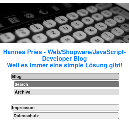
Hannes Pries - Web/Shopware/JavaScript-
Developer Blog
Weil es immer eine simple Lösung gibt!
Blog
Search
Archive
Impressum
Datenschutz