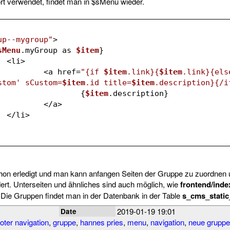
rt verwendet, findet man in $sMenu wieder.
up--mygroup"
>
sMenu
.myGroup as 
$item
}
		<li>
			<a href=
"{if 
$item
.link}{
$item
.link}{els
stom' sCustom=
$item
.id title=
$item
.description}{/i
				{
$item
.description}
			</a>
		</li>
chon erledigt und man kann anfangen Seiten der Gruppe zu zuordnen 
rt. Unterseiten und ähnliches sind auch möglich, wie
frontend/index
 Die Gruppen findet man in der Datenbank in der Table
s_cms_stati
2019-01-19 19:01
Date
ooter navigation
,
gruppe
,
hannes pries
,
menu
,
navigation
,
neue gruppe