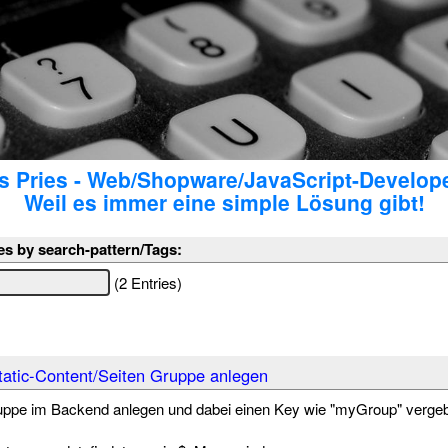
 Pries - Web/Shopware/JavaScript-Develop
Weil es immer eine simple Lösung gibt!
es by search-pattern/Tags:
(2 Entries)
atic-Content/Seiten Gruppe anlegen
uppe im Backend anlegen und dabei einen Key wie "myGroup" verge