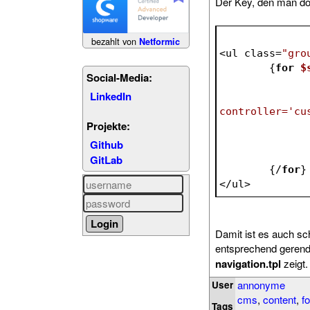
Der Key, den man do
bezahlt von
Netformic
<ul class=
"gro
	{
for
$
Social-Media:
LinkedIn
controller='cu
Projekte:
Github
GitLab
	{/
for
}
</ul>
Damit ist es auch s
entsprechend gerende
navigation.tpl
zeigt.
annonyme
User
cms
,
content
,
f
Tags