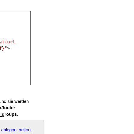
e}{url 
f}"
>
und sie werden
/footer-
c_groups
.
 anlegen
,
seiten
,