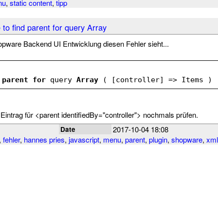
nu
,
static content
,
tipp
to find parent for query Array
opware Backend UI Entwicklung diesen Fehler sieht...
 
parent
for
 query 
Array
 ( [controller] => Items )
Eintrag für <parent identifiedBy="controller"> nochmals prüfen.
2017-10-04 18:08
Date
,
fehler
,
hannes pries
,
javascript
,
menu
,
parent
,
plugin
,
shopware
,
xml